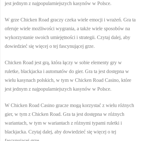
jest jednym z najpopularniejszych kasynów w Polsce.
W grze Chicken Road graczy czeka wiele emocji i wrażeń. Gra ta
oferuje wiele możliwości wygrania, a także wiele sposobów na
wykorzystanie swoich umiejętności i strategii. Czytaj dalej, aby
dowiedzieć się więcej o tej fascynującej grze.
Chicken Road jest grą, która łączy w sobie elementy gry w
ruletke, blackjacka i automatów do gier. Gra ta jest dostępna w
wielu kasynach polskich, w tym w Chicken Road Casino, które
jest jednym z najpopularniejszych kasynów w Polsce.
W Chicken Road Casino gracze mogą korzystać z wielu różnych
gier, w tym z Chicken Road. Gra ta jest dostępna w różnych
wariantach, w tym w wariantach z różnymi typami ruletki i
blackjacka. Czytaj dalej, aby dowiedzieć się więcej o tej
fascynującej grze.