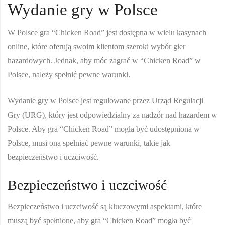
Wydanie gry w Polsce
W Polsce gra “Chicken Road” jest dostępna w wielu kasynach
online, które oferują swoim klientom szeroki wybór gier
hazardowych. Jednak, aby móc zagrać w “Chicken Road” w
Polsce, należy spełnić pewne warunki.
Wydanie gry w Polsce jest regulowane przez Urząd Regulacji
Gry (URG), który jest odpowiedzialny za nadzór nad hazardem w
Polsce. Aby gra “Chicken Road” mogła być udostępniona w
Polsce, musi ona spełniać pewne warunki, takie jak
bezpieczeństwo i uczciwość.
Bezpieczeństwo i uczciwość
Bezpieczeństwo i uczciwość są kluczowymi aspektami, które
muszą być spełnione, aby gra “Chicken Road” mogła być