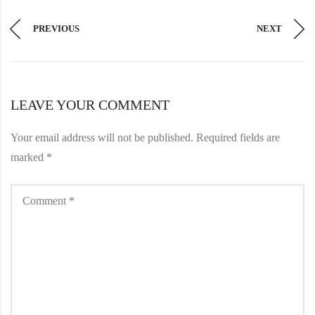
PREVIOUS
NEXT
LEAVE YOUR COMMENT
Your email address will not be published.
Required fields are
marked
*