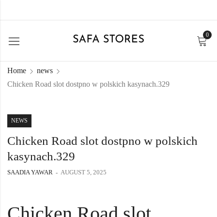
0
Home
news
Chicken Road slot dostpno w polskich kasynach.329
NEWS
Chicken Road slot dostpno w polskich
kasynach.329
SAADIA YAWAR
AUGUST 5, 2025
Chicken Road slot