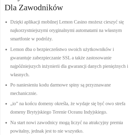
Dla Zawodników
Dzięki aplikacji mobilnej Lemon Casino możesz cieszyć się
najkorzystniejszymi oryginalnymi automatami na własnym
smartfonie w podróży.
Lemon dba o bezpieczeństwo swoich użytkowników i
gwarantuje zabezpieczanie SSL a także zastosowanie
najpóźniejszych inżynierii dla gwarancji danych pieniężnych i
własnych.
Po naniesieniu kodu darmowe spiny są przyznawane
mechanicznie.
„io” na końcu domeny określa, że wydaje się być owo strefa
domeny Brytyjskiego Terenie Oceanu Indyjskiego.
Na start nowi zawodnicy mogą liczyć na atrakcyjny premia
powitalny, jednak jest to nie wszystko.