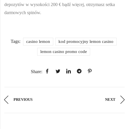
depozytów w wysokości 200 € bądź więcej, otrzymasz setka
darmowych spinów.
Tags:
casino lemon
kod promocyjny lemon casino
lemon casino promo code
Share:
PREVIOUS
NEXT