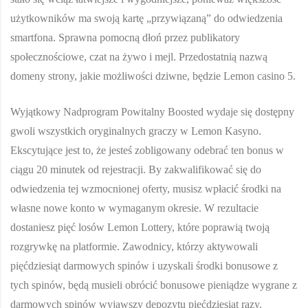
użytkowników ma swoją kartę „przywiązaną” do odwiedzenia
smartfona. Sprawna pomocną dłoń przez publikatory
społecznościowe, czat na żywo i mejl. Przedostatnią nazwą
domeny strony, jakie możliwości dziwne, będzie Lemon casino 5.
Wyjątkowy Nadprogram Powitalny Boosted wydaje się dostępny
gwoli wszystkich oryginalnych graczy w Lemon Kasyno.
Ekscytujące jest to, że jesteś zobligowany odebrać ten bonus w
ciągu 20 minutek od rejestracji. By zakwalifikować się do
odwiedzenia tej wzmocnionej oferty, musisz wpłacić środki na
własne nowe konto w wymaganym okresie. W rezultacie
dostaniesz pięć losów Lemon Lottery, które poprawią twoją
rozgrywkę na platformie. Zawodnicy, którzy aktywowali
pięćdziesiąt darmowych spinów i uzyskali środki bonusowe z
tych spinów, będą musieli obrócić bonusowe pieniądze wygrane z
darmowych spinów wyjąwszy depozytu pięćdziesiąt razy.