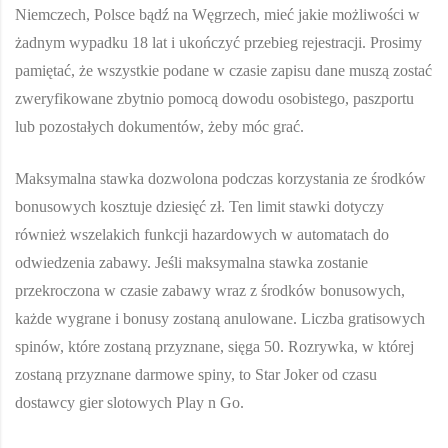
Niemczech, Polsce bądź na Węgrzech, mieć jakie możliwości w
żadnym wypadku 18 lat i ukończyć przebieg rejestracji. Prosimy
pamiętać, że wszystkie podane w czasie zapisu dane muszą zostać
zweryfikowane zbytnio pomocą dowodu osobistego, paszportu
lub pozostałych dokumentów, żeby móc grać.
Maksymalna stawka dozwolona podczas korzystania ze środków
bonusowych kosztuje dziesięć zł. Ten limit stawki dotyczy
również wszelakich funkcji hazardowych w automatach do
odwiedzenia zabawy. Jeśli maksymalna stawka zostanie
przekroczona w czasie zabawy wraz z środków bonusowych,
każde wygrane i bonusy zostaną anulowane. Liczba gratisowych
spinów, które zostaną przyznane, sięga 50. Rozrywka, w której
zostaną przyznane darmowe spiny, to Star Joker od czasu
dostawcy gier slotowych Play n Go.