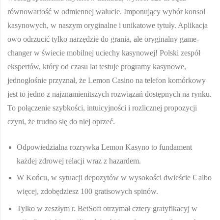
równowartość w odmiennej walucie. Imponujący wybór konsol
kasynowych, w naszym oryginalne i unikatowe tytuły. Aplikacja
owo odrzucić tylko narzędzie do grania, ale oryginalny game-
changer w świecie mobilnej uciechy kasynowej! Polski zespół
ekspertów, który od czasu lat testuje programy kasynowe,
jednogłośnie przyznał, że Lemon Casino na telefon komórkowy
jest to jedno z najznamienitszych rozwiązań dostępnych na rynku.
To połączenie szybkości, intuicyjności i rozlicznej propozycji
czyni, że trudno się do niej oprzeć.
Odpowiedzialna rozrywka Lemon Kasyno to fundament
każdej zdrowej relacji wraz z hazardem.
W Końcu, w sytuacji depozytów w wysokości dwieście € albo
więcej, zdobędziesz 100 gratisowych spinów.
Tylko w zeszłym r. BetSoft otrzymał cztery gratyfikacyj w