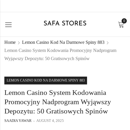
0
Home
Lemon Casino Kod Na Darmowe Spiny 883
Lemon Casino System Kodowania Promocyjny Nadprogram
Wyjąwszy Depozytu: 50 Gratisowych Spinów
LEMON CASINO KOD NA DARMOWE SPINY 883
Lemon Casino System Kodowania
Promocyjny Nadprogram Wyjąwszy
Depozytu: 50 Gratisowych Spinów
SAADIA YAWAR
AUGUST 4, 2025