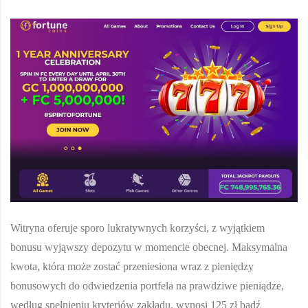
Witryna oferuje sporo lukratywnych korzyści, z wyjątkiem
bonusu wyjąwszy depozytu w momencie obecnej. Maksymalna
kwota, która może zostać przeniesiona wraz z pieniędzy
bonusowych do odwiedzenia portfela na prawdziwe pieniądze,
według spełnieniu kryteriów zakładu, wynosi 125 zł bądź