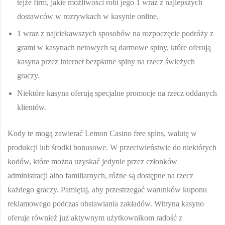
tejże firm, jakie możliwości robi jego 1 wraz z najlepszych
dostawców w rozrywkach w kasynie online.
1 wraz z najciekawszych sposobów na rozpoczęcie podróży z
grami w kasynach netowych są darmowe spiny, które oferują
kasyna przez internet bezpłatne spiny na rzecz świeżych
graczy.
Niektóre kasyna oferują specjalne promocje na rzecz oddanych
klientów.
Kody te mogą zawierać Lemon Casino free spins, walutę w
produkcji lub środki bonusowe. W przeciwieństwie do niektórych
kodów, które można uzyskać jedynie przez członków
administracji albo familiarnych, różne są dostępne na rzecz
każdego graczy. Pamiętaj, aby przestrzegać warunków kuponu
reklamowego podczas obstawiania zakładów. Witryna kasyno
oferuje również już aktywnym użytkownikom radość z