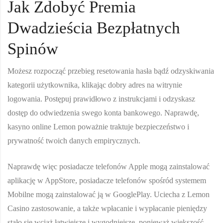
Jak Zdobyć Premia
Dwadzieścia Bezpłatnych
Spinów
Możesz rozpocząć przebieg resetowania hasła bądź odzyskiwania
kategorii użytkownika, klikając dobry adres na witrynie
logowania. Postępuj prawidłowo z instrukcjami i odzyskasz
dostęp do odwiedzenia swego konta bankowego. Naprawdę,
kasyno online Lemon poważnie traktuje bezpieczeństwo i
prywatność twoich danych empirycznych.
Naprawdę więc posiadacze telefonów Apple mogą zainstalować
aplikację w AppStore, posiadacze telefonów spośród systemem
Mobilne mogą zainstalować ją w GooglePlay. Uciecha z Lemon
Casino zastosowanie, a także wpłacanie i wypłacanie pieniędzy
stało się wciąż łatwiejsze i wygodniejsze, ponieważ większość