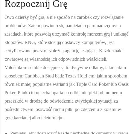
Rozpocznij Grę
Owo dzierży być gra, a nie sposób na zarobek czy rozwiązanie
problemów. Zatem powinno się pamiętać o paru nadrzędnych
zasadach, które pozwolą utrzymać kontrolę morzem grą i uniknąć
kłopotów. RNG, które stosują dostawcy komputerów, jest
certyfikowane przez niezależną agencję testującą. Każde znaki
towarowe są własnością ich odpowiednich właścicieli.
Miłośnikom scrable dostępne są tradycywne odłamy, takie jakim
sposobem Caribbean Stud bądź Texas Hold’em, jakim sposobem
również mniej popularne warianti jak Triple Card Poker lub Oasis
Poker. Plinko to uciecha oparta na odbijaniu piłki od momentu
przeszkód w drodzę do odwiedzenia zwycięskiej sytuacji za
pośrednictwem losowość ruchu piłki po zderzeniu z kołami w
grze karcianej albo teleturnieju.
Pamiętaj, aby dostarczyć każde niezbędne dokumenty w ciągu