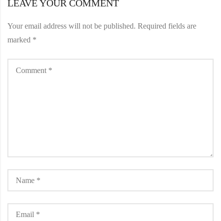
LEAVE YOUR COMMENT
Your email address will not be published.
Required fields are
marked
*