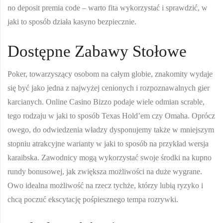
no deposit premia code – warto fita wykorzystać i sprawdzić, w
jaki to sposób działa kasyno bezpiecznie.
Dostępne Zabawy Stołowe
Poker, towarzyszący osobom na całym globie, znakomity wydaje
się być jako jedna z najwyżej cenionych i rozpoznawalnych gier
karcianych. Online Casino Bizzo podaje wiele odmian scrable,
tego rodzaju w jaki to sposób Texas Hold’em czy Omaha. Oprócz
owego, do odwiedzenia władzy dysponujemy także w mniejszym
stopniu atrakcyjne warianty w jaki to sposób na przykład wersja
karaibska. Zawodnicy mogą wykorzystać swoje środki na kupno
rundy bonusowej, jak zwiększa możliwości na duże wygrane.
Owo idealna możliwość na rzecz tychże, którzy lubią ryzyko i
chcą poczuć ekscytację pośpiesznego tempa rozrywki.