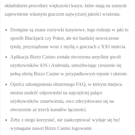
składnikiem procedury większości kasyn, które mają na zamysle
zapewnienie własnym graczom najwyższej jakości wrażenia.
Dostępne są znane rozrywki kasynowe, tego rodzaju w jaki to
sposób Blackjack czy Poker, ale też bardziej nowoczesne
tytuły, przyrządzane wraz z myślą o graczach z XXI stulecia.
Aplikacja Bizzo Casino została stworzona umyślnie gwoli
użytkowników iOS i Androida, umożliwiając cieszenie się
pełną ofertą Bizzo Casino w przypadkowym rejonie i okresie.
Oprócz udostępnienia obszernego FAQ, w którym miejscu
można znaleźć odpowiedzi na najczęściej palące
użytkowników zmartwienia, owo zdecydowano się na
otworzenie aż trzech kanałów łączności.
Żeby z niego korzystać, nie zaakceptować wydaje się być
wymagane nawet Bizzo Casino logowanie.