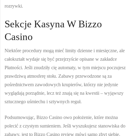
rozrywki.
Sekcje Kasyna W Bizzo
Casino
Niektóre procedury mogą mieć limity dzienne i miesięczne, ale
całokształt wydaje się być przejrzyście opisane w zakładce
Płatności. Jeśli znudziły cię automaty, w tym miejscu poczujesz
prawdziwą atmosferę stołu. Zabawy przewodzone są za
pośrednictwem zawodowych krupierów, którzy nie jedynie
wyglądają porządnie, lecz też znają się na kwestii – wyjąwszy
sztucznego uśmiechu i sztywnych reguł.
Podsumowując, Bizzo Casino owo położenie, które można
polecić z czystym sumieniem. Jeśli wyszukujesz stanowiska do
zabawy, jest to Bizzo Casino review mówi samo zbyt siebie.