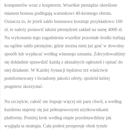
komputerów wraz z krupierem. Wszelkie pieniądze określone
mianem bonusu podlegają warunkowi 40-krotnego obrotu.
Oznacza to, że jeżeli saldo bonusowe kosztuje przykładowo 100
zł, to należy postawić takimi pieniędzmi zakład na sumę 4000 zł.
Na wykonaniu tego zagadnienia wszelkie pozostałe środki trafiają
na ogólne saldo pieniężne, gdzie można nimi już grać w dowolny
sposób lub wypłacać według własnego uznania. Zdecydowaliśmy
się dokładnie sprawdzić każdą z aktualnych ogłoszeń i opisać do
niej działanie. W Każdej Sytuacji będziesz też właściwie
poinformowany i świadomy jakości oferty, spośród której
pragniesz skorzystać.
Na szczęście, całość nie frapuje więcej niż paru chwil, a według
każdemu stajemy się już pełnoprawnymi użytkownikami
platformy. Poniżej krok według etapie przedstawiliśmy jak
wygląda ta strategia. Cała podest prosperuje obok tymże