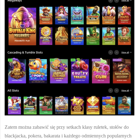
Zatem można zabawić się przy setkach klasy ruletek, stołów do
blackjacka, pokera, bakarata i każdego odmiennych popularnych