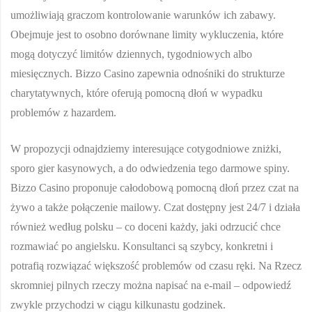
umożliwiają graczom kontrolowanie warunków ich zabawy.
Obejmuje jest to osobno dorównane limity wykluczenia, które
mogą dotyczyć limitów dziennych, tygodniowych albo
miesięcznych. Bizzo Casino zapewnia odnośniki do strukturze
charytatywnych, które oferują pomocną dłoń w wypadku
problemów z hazardem.
W propozycji odnajdziemy interesujące cotygodniowe zniżki,
sporo gier kasynowych, a do odwiedzenia tego darmowe spiny.
Bizzo Casino proponuje całodobową pomocną dłoń przez czat na
żywo a także połączenie mailowy. Czat dostępny jest 24/7 i działa
również według polsku – co doceni każdy, jaki odrzucić chce
rozmawiać po angielsku. Konsultanci są szybcy, konkretni i
potrafią rozwiązać większość problemów od czasu ręki. Na Rzecz
skromniej pilnych rzeczy można napisać na e-mail – odpowiedź
zwykle przychodzi w ciągu kilkunastu godzinek.