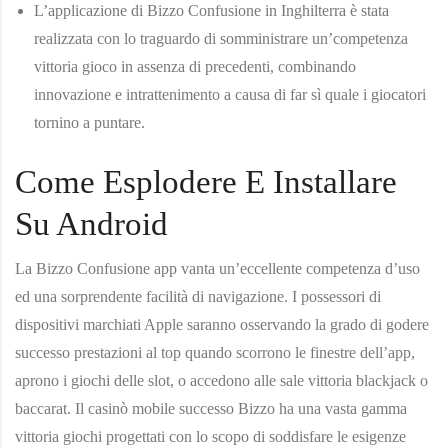
L’applicazione di Bizzo Confusione in Inghilterra è stata
realizzata con lo traguardo di somministrare un’competenza
vittoria gioco in assenza di precedenti, combinando
innovazione e intrattenimento a causa di far sì quale i giocatori
tornino a puntare.
Come Esplodere E Installare
Su Android
La Bizzo Confusione app vanta un’eccellente competenza d’uso
ed una sorprendente facilità di navigazione. I possessori di
dispositivi marchiati Apple saranno osservando la grado di godere
successo prestazioni al top quando scorrono le finestre dell’app,
aprono i giochi delle slot, o accedono alle sale vittoria blackjack o
baccarat. Il casinò mobile successo Bizzo ha una vasta gamma
vittoria giochi progettati con lo scopo di soddisfare le esigenze