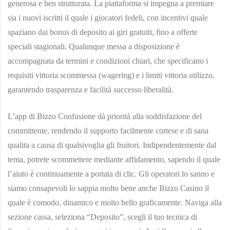
generosa e ben strutturata. La piattaforma si impegna a premiare
sia i nuovi iscritti il quale i giocatori fedeli, con incentivi quale
spaziano dai bonus di deposito ai giri gratuiti, fino a offerte
speciali stagionali. Qualunque messa a disposizione è
accompagnata da termini e condizioni chiari, che specificano i
requisiti vittoria scommessa (wagering) e i limiti vittoria utilizzo,
garantendo trasparenza e facilità successo liberalità.
L’app di Bizzo Confusione dà priorità alla soddisfazione del
committente, rendendo il supporto facilmente cortese e di sana
qualita a causa di qualsivoglia gli fruitori. Indipendentemente dal
tema, potrete scommettere mediante affidamento, sapendo il quale
l’aiuto è continuamente a portata di clic. Gli operatori lo sanno e
siamo consapevoli lo sappia molto bene anche Bizzo Casino il
quale è comodo, dinamico e molto bello graficamente. Naviga alla
sezione cassa, seleziona “Deposito”, scegli il tuo tecnica di