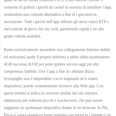
consente di goderti i giochi da casinò in assenza di installare l’app,
rendendola una comoda alternativa a fine di i giocatori in
movimento. Tutti i giochi nell’app offrono gli stessi valori RTP e
meccaniche di gioco del sito web, garantendo equità e un alto
grado vittoria usabilità.
Basta esclusivamente possedere una collegamento Internet stabile
ed assicurarsi quale il proprio telefono o tablet abbia quantomeno
4GB successo RAM per poter godere ancora oggi piu alto
competenza fattibile. Ove l’app a fine di cellulare Bizzo
Scompiglio non è disponibile con lo traguardo di il vostro
dispositivo, potete costantemente ricorrere alla Web app. Con
questi termini si indica la versione mobile del sito internet,
ottimizzata per schermi piccoli e touchscreen, che può essere
raggiunta da qualunque dispositivo dotato di un browser. In Più,
Bizzo Casino organizza tornei regolari con premi in contante e un