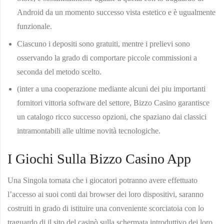
Android da un momento successo vista estetico e è ugualmente
funzionale.
Ciascuno i depositi sono gratuiti, mentre i prelievi sono
osservando la grado di comportare piccole commissioni a
seconda del metodo scelto.
(inter a una cooperazione mediante alcuni dei piu importanti
fornitori vittoria software del settore, Bizzo Casino garantisce
un catalogo ricco successo opzioni, che spaziano dai classici
intramontabili alle ultime novità tecnologiche.
I Giochi Sulla Bizzo Casino App
Una Singola tornata che i giocatori potranno avere effettuato
l’accesso ai suoi conti dai browser dei loro dispositivi, saranno
costruiti in grado di istituire una conveniente scorciatoia con lo
traguardo di il sito del casinò sulla schermata introduttivo dei loro