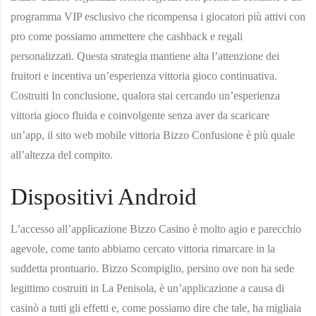
programma VIP esclusivo che ricompensa i giocatori più attivi con
pro come possiamo ammettere che cashback e regali
personalizzati. Questa strategia mantiene alta l’attenzione dei
fruitori e incentiva un’esperienza vittoria gioco continuativa.
Costruiti In conclusione, qualora stai cercando un’esperienza
vittoria gioco fluida e coinvolgente senza aver da scaricare
un’app, il sito web mobile vittoria Bizzo Confusione è più quale
all’altezza del compito.
Dispositivi Android
L’accesso all’applicazione Bizzo Casino è molto agio e parecchio
agevole, come tanto abbiamo cercato vittoria rimarcare in la
suddetta prontuario. Bizzo Scompiglio, persino ove non ha sede
legittimo costruiti in La Penisola, è un’applicazione a causa di
casinò a tutti gli effetti e, come possiamo dire che tale, ha migliaia