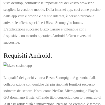
vista desktop, controllate le impostazioni del vostro browser e
scegliete la versione mobile. Dalla internet app, così come persino
dalle app vere e proprie e dal sito internet, è persino probabile
attivare le offerte speciali e i Bizzo Scompiglio bonus.
L’applicazione successo Bizzo Casino è tollerabile con i
dispositivi con metodo operativo Android 8 Oreo e versioni
successive.
Requisiti Android:
La qualità dei giochi vittoria Bizzo Scompiglio è garantita dalla
collaborazione con qualche dei più rinomati fornitori successo
software del settore. Nomi come NetEnt, Microgaming e Play’n
GO dominano il lista, offrendo titoli conosciuti con lo traguardo di
la di essi affidabilità e innovazione. NetEnt, ad esempio, è famoso