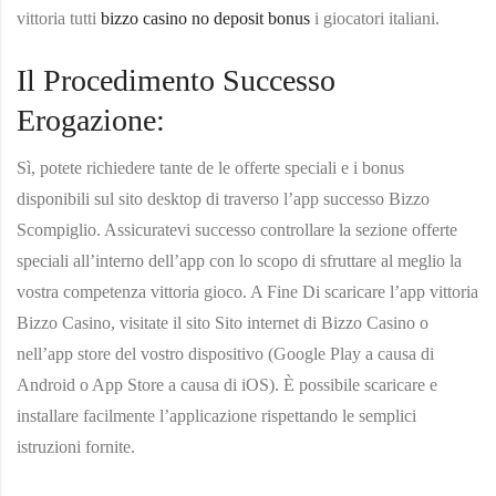
vittoria tutti
bizzo casino no deposit bonus
i giocatori italiani.
Il Procedimento Successo
Erogazione:
Sì, potete richiedere tante de le offerte speciali e i bonus
disponibili sul sito desktop di traverso l’app successo Bizzo
Scompiglio. Assicuratevi successo controllare la sezione offerte
speciali all’interno dell’app con lo scopo di sfruttare al meglio la
vostra competenza vittoria gioco. A Fine Di scaricare l’app vittoria
Bizzo Casino, visitate il sito Sito internet di Bizzo Casino o
nell’app store del vostro dispositivo (Google Play a causa di
Android o App Store a causa di iOS). È possibile scaricare e
installare facilmente l’applicazione rispettando le semplici
istruzioni fornite.