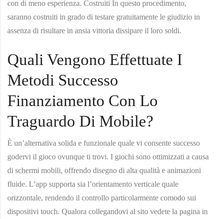
con di meno esperienza. Costruiti In questo procedimento,
saranno costruiti in grado di testare gratuitamente le giudizio in
assenza di risultare in ansia vittoria dissipare il loro soldi.
Quali Vengono Effettuate I
Metodi Successo
Finanziamento Con Lo
Traguardo Di Mobile?
È un’alternativa solida e funzionale quale vi consente successo
godervi il gioco ovunque ti trovi. I giochi sono ottimizzati a causa
di schermi mobili, offrendo disegno di alta qualità e animazioni
fluide. L’app supporta sia l’orientamento verticale quale
orizzontale, rendendo il controllo particolarmente comodo sui
dispositivi touch. Qualora collegandovi al sito vedete la pagina in