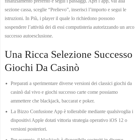
finanziamento preferito e segui i passaggi. Apri l’app, vai alla
sezione cassa, sceglie “Prelievo”, inserisci l’importo e segui le
istruzioni. In Più, i player il quale lo richiedono possono
sospendere l’attività dei di essi computisteria autorizzando un arco
successo autoesclusione.
Una Ricca Selezione Successo
Giochi Da Casinò
Preparati a sperimentare diverse versioni dei classici giochi da
casinò dal vivo e giochi successo carte come possiamo
ammettere che blackjack, baccarat e poker.
La Bizzo Confusione App è tollerabile mediante qualsivoglia i
dispositivi Apple dotati vittoria strategia operativo iOS 12 o
versioni posteriori.
Per esempio, il blackjack è disponibile costruiti in diverse