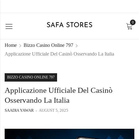
0
Home
Bizzo Casino Online 797
Applicazione Ufficiale Del Casinò Osservando La Italia
BIZZO CASINO ONLINE 797
Applicazione Ufficiale Del Casinò
Osservando La Italia
SAADIA YAWAR
AUGUST 5, 2025