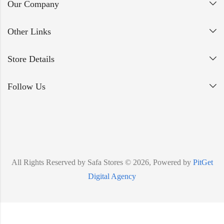
Our Company
Other Links
Store Details
Follow Us
All Rights Reserved by Safa Stores © 2026, Powered by
PitGet
Digital Agency