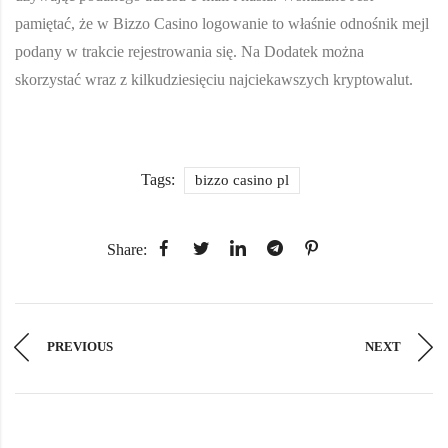
pamiętać, że w Bizzo Casino logowanie to właśnie odnośnik mejl
podany w trakcie rejestrowania się. Na Dodatek można
skorzystać wraz z kilkudziesięciu najciekawszych kryptowalut.
Tags:
bizzo casino pl
Share:
PREVIOUS
NEXT