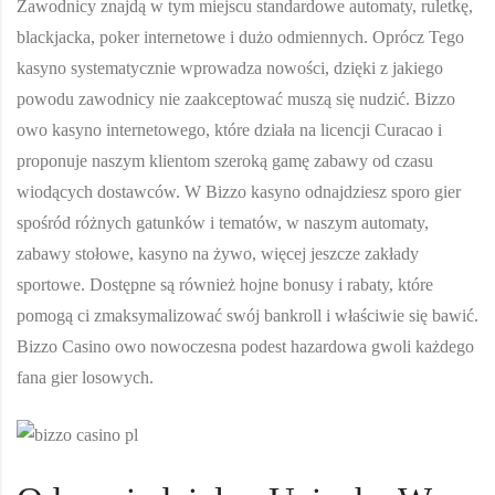
Zawodnicy znajdą w tym miejscu standardowe automaty, ruletkę,
blackjacka, poker internetowe i dużo odmiennych. Oprócz Tego
kasyno systematycznie wprowadza nowości, dzięki z jakiego
powodu zawodnicy nie zaakceptować muszą się nudzić. Bizzo
owo kasyno internetowego, które działa na licencji Curacao i
proponuje naszym klientom szeroką gamę zabawy od czasu
wiodących dostawców. W Bizzo kasyno odnajdziesz sporo gier
spośród różnych gatunków i tematów, w naszym automaty,
zabawy stołowe, kasyno na żywo, więcej jeszcze zakłady
sportowe. Dostępne są również hojne bonusy i rabaty, które
pomogą ci zmaksymalizować swój bankroll i właściwie się bawić.
Bizzo Casino owo nowoczesna podest hazardowa gwoli każdego
fana gier losowych.