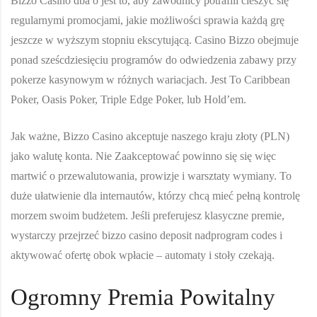
Bizzo Casino dba o jest to, aby zawodnicy potrafili cieszyć się
regularnymi promocjami, jakie możliwości sprawia każdą grę
jeszcze w wyższym stopniu ekscytującą. Casino Bizzo obejmuje
ponad sześcdziesięciu programów do odwiedzenia zabawy przy
pokerze kasynowym w różnych wariacjach. Jest To Caribbean
Poker, Oasis Poker, Triple Edge Poker, lub Hold’em.
Jak ważne, Bizzo Casino akceptuje naszego kraju złoty (PLN)
jako walutę konta. Nie Zaakceptować powinno się się więc
martwić o przewalutowania, prowizje i warsztaty wymiany. To
duże ułatwienie dla internautów, którzy chcą mieć pełną kontrolę
morzem swoim budżetem. Jeśli preferujesz klasyczne premie,
wystarczy przejrzeć bizzo casino deposit nadprogram codes i
aktywować ofertę obok wpłacie – automaty i stoły czekają.
Ogromny Premia Powitalny