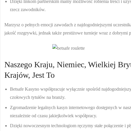
Dzięki linkom partnerskim mamy możliwość robienia treści i uzy
rzecz zawodników.
Marzysz o pełnych emocji zawodach z najdogodniejszymi uczestnik
jakość rozgrywki, jednak także prestiżowe turnieje wraz z dobrymi 
Naszego Kraju, Niemiec, Wielkiej Bryt
Krajów, Jest To
Betsafe Kasyno współpracuje wyłącznie spośród najdogodniejszy
czołowych tytułów na branży.
Zgromadzenie legalnych kasyn internetowego dostępnych w nas
niezależnie od czasu jakiejkolwiek współpracy.
Dzięki nowoczesnym technologiom ręczymy stałe połączenie i p