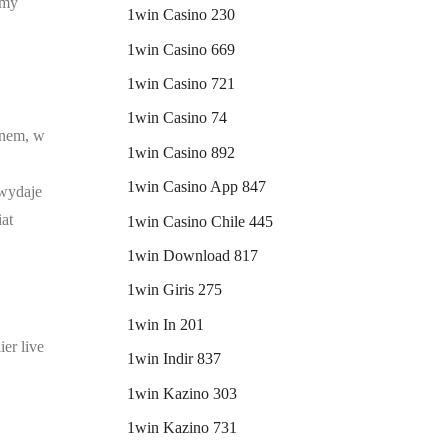
emy
1win Casino 230
1win Casino 669
1win Casino 721
1win Casino 74
inem, w
1win Casino 892
1win Casino App 847
 wydaje
at
1win Casino Chile 445
1win Download 817
1win Giris 275
1win In 201
er live
1win Indir 837
1win Kazino 303
1win Kazino 731