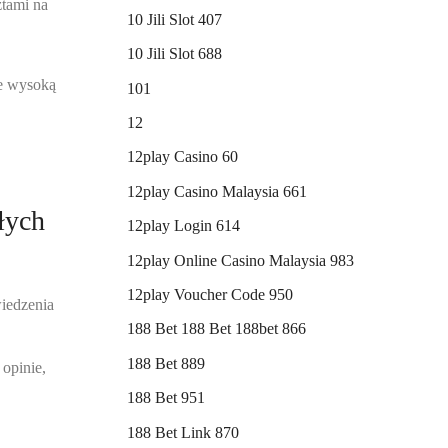
ztami na
10 Jili Slot 407
10 Jili Slot 688
ie wysoką
101
12
12play Casino 60
12play Casino Malaysia 661
łych
12play Login 614
12play Online Casino Malaysia 983
12play Voucher Code 950
wiedzenia
188 Bet 188 Bet 188bet 866
188 Bet 889
opinie,
188 Bet 951
188 Bet Link 870