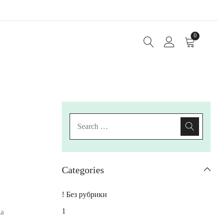
0
Categories
! Без рубрики
1
la