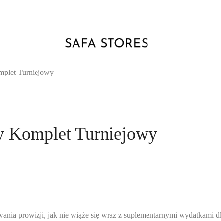
mplet Turniejowy
y Komplet Turniejowy
wania prowizji, jak nie wiąże się wraz z suplementarnymi wydatkami d