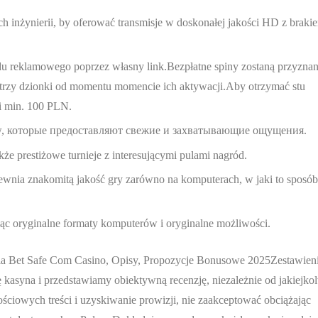
ch inżynierii, by oferować transmisje w doskonałej jakości HD z braki
reklamowego poprzez własny link.Bezpłatne spiny zostaną przyzna
 trzy dzionki od momentu momencie ich aktywacji.Aby otrzymać stu
i min. 100 PLN.
erów, которые предоставляют свежие и захватывающие ощущения.
że prestiżowe turnieje z interesującymi pulami nagród.
ewnia znakomitą jakość gry zarówno na komputerach, w jaki to sposób
ając oryginalne formaty komputerów i oryginalne możliwości.
a Bet Safe Com Casino, Opisy, Propozycje Bonusowe 2025Zestawien
syna i przedstawiamy obiektywną recenzję, niezależnie od jakiejko
ściowych treści i uzyskiwanie prowizji, nie zaakceptować obciążając