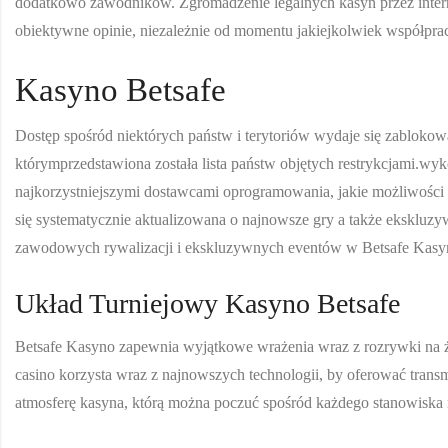
dodatkowo zawodników. Zgromadzenie legalnych kasyn przez inter
obiektywne opinie, niezależnie od momentu jakiejkolwiek współpra
Kasyno Betsafe
Dostęp spośród niektórych państw i terytoriów wydaje się zabloko
którymprzedstawiona została lista państw objętych restrykcjami.w
najkorzystniejszymi dostawcami oprogramowania, jakie możliwości 
się systematycznie aktualizowana o najnowsze gry a także ekskluzy
zawodowych rywalizacji i ekskluzywnych eventów w Betsafe Kasy
Układ Turniejowy Kasyno Betsafe
Betsafe Kasyno zapewnia wyjątkowe wrażenia wraz z rozrywki na ż
casino korzysta wraz z najnowszych technologii, by oferować tran
atmosferę kasyna, którą można poczuć spośród każdego stanowiska 