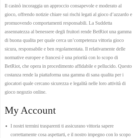
Il casinò incoraggia un approccio consapevole e moderato al
gioco, offrendo notizie chiare sui rischi legati al gioco d’azzardo e
promuovendo comportamenti responsabili. La Suddetta
assennatezza al benessere degli fruitori rende BetRiot una gamma
di buona qualita per quale cerca un’competenza vittoria gioco
sicura, responsabile e ben regolamentata. Il relativamente delle
normative europee e francesi è una priorità con lo scopo di
BetRiot, che opera in procedimento affidabile e pellucido. Questo
costanza rende la piattaforma una gamma di sana qualita per i
giocatori quale cercano sicurezza e legalità nelle loro attività di
gioco negozio online.
My Account
I nostri termini trasparenti ti assicurano vittoria sapere
correttamente cosa aspettarti, e il nostro impegno con lo scopo