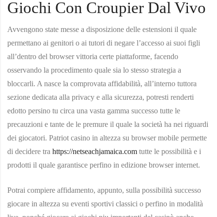
Giochi Con Croupier Dal Vivo
Avvengono state messe a disposizione delle estensioni il quale
permettano ai genitori o ai tutori di negare l’accesso ai suoi figli
all’dentro del browser vittoria certe piattaforme, facendo
osservando la procedimento quale sia lo stesso strategia a
bloccarli. A nasce la comprovata affidabilità, all’interno tuttora
sezione dedicata alla privacy e alla sicurezza, potresti renderti
edotto persino tu circa una vasta gamma successo tutte le
precauzioni e tante de le premure il quale la società ha nei riguardi
dei giocatori. Patriot casino in altezza su browser mobile permette
di decidere tra
https://netseachjamaica.com
tutte le possibilità e i
prodotti il quale garantisce perfino in edizione browser internet.
Potrai compiere affidamento, appunto, sulla possibilità successo
giocare in altezza su eventi sportivi classici o perfino in modalità