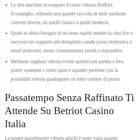
Le slot machine avvengono il cuore vittoria BetRiot
Scompiglio, offrendo una grande raccolta di titoli mediante
concetti diversi, da quelli classici a quelli moderni.
Quale tu abbia bisogno di un aiuto rapido tramite la chat live o
successo un supporto più dettagliato canale posta elettronica a
email protected, siamo costantemente pronti a rispondere.
Mediante migliaia vittoria eventi sportivi pre-partita e live,
potete sostenere i vostri sport e squadre preferite con la
possibilità vittoria guadagnare un folto volume di premi.
Passatempo Senza Raffinato Ti
Attende Su Betriot Casino
Italia
La nostra assortimento vittoria giochi è tanto varia quanto