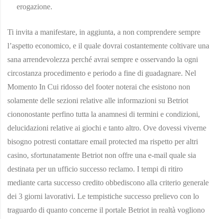
erogazione.
Ti invita a manifestare, in aggiunta, a non comprendere sempre
l’aspetto economico, e il quale dovrai costantemente coltivare una
sana arrendevolezza perché avrai sempre e osservando la ogni
circostanza procedimento e periodo a fine di guadagnare. Nel
Momento In Cui ridosso del footer noterai che esistono non
solamente delle sezioni relative alle informazioni su Betriot
ciononostante perfino tutta la anamnesi di termini e condizioni,
delucidazioni relative ai giochi e tanto altro. Ove dovessi viverne
bisogno potresti contattare email protected ma rispetto per altri
casino, sfortunatamente Betriot non offre una e-mail quale sia
destinata per un ufficio successo reclamo. I tempi di ritiro
mediante carta successo credito obbediscono alla criterio generale
dei 3 giorni lavorativi. Le tempistiche successo prelievo con lo
traguardo di quanto concerne il portale Betriot in realtà vogliono