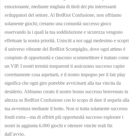
emozionante, mediante migliaia di titoli dei piu interessanti
sviluppatori del settore. Al BetRiot Confusione, non offriamo
solamente giochi; creiamo una comunità successo gioco
osservando la i quali la tua soddisfazione e sicurezza vengono
effettuate la nostra priorità. Unisciti a noi oggi medesimo e scopri
il universo vibrante del BetRiot Scompiglio, dove ogni attimo è
compiuto di opportunità e ciascuno scommettitore è trattato come
un VIP. I nostri termini trasparenti ti assicurano successo capire
correttamente cosa aspettarti, e il nostro impegno per il fair play
significa che ogni giro potrebbe avvicinarti alla tua vincita da
desiderio. Abbiamo creato il nostro bonus successo benvenuto in
altezza su BetRiot Confusione con lo scopo di dare il sequela alla
tua avventura mediante il botto. Non si tratta solamente successo
fondi extra—ma di offrirti più opportunità successo esplorare i
nostri in aggiunta 6.000 giochi e ottenere vincite reali fin
dall’avvio.