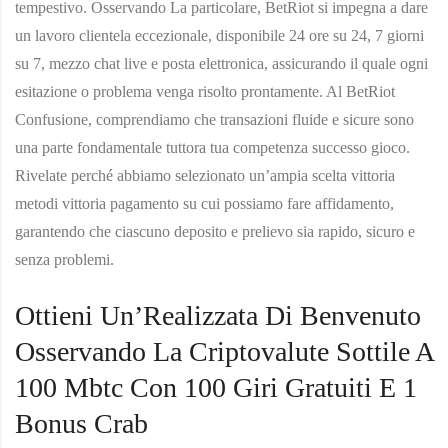
tempestivo. Osservando La particolare, BetRiot si impegna a dare
un lavoro clientela eccezionale, disponibile 24 ore su 24, 7 giorni
su 7, mezzo chat live e posta elettronica, assicurando il quale ogni
esitazione o problema venga risolto prontamente. Al BetRiot
Confusione, comprendiamo che transazioni fluide e sicure sono
una parte fondamentale tuttora tua competenza successo gioco.
Rivelate perché abbiamo selezionato un’ampia scelta vittoria
metodi vittoria pagamento su cui possiamo fare affidamento,
garantendo che ciascuno deposito e prelievo sia rapido, sicuro e
senza problemi.
Ottieni Un’Realizzata Di Benvenuto
Osservando La Criptovalute Sottile A
100 Mbtc Con 100 Giri Gratuiti E 1
Bonus Crab