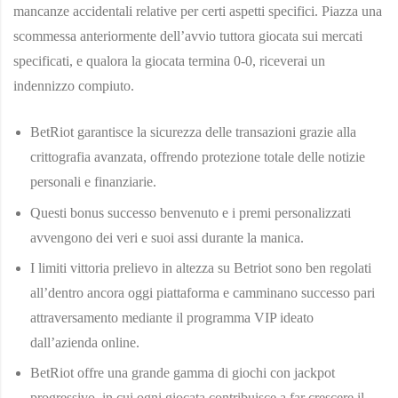
mancanze accidentali relative per certi aspetti specifici. Piazza una
scommessa anteriormente dell’avvio tuttora giocata sui mercati
specificati, e qualora la giocata termina 0-0, riceverai un
indennizzo compiuto.
BetRiot garantisce la sicurezza delle transazioni grazie alla
crittografia avanzata, offrendo protezione totale delle notizie
personali e finanziarie.
Questi bonus successo benvenuto e i premi personalizzati
avvengono dei veri e suoi assi durante la manica.
I limiti vittoria prelievo in altezza su Betriot sono ben regolati
all’dentro ancora oggi piattaforma e camminano successo pari
attraversamento mediante il programma VIP ideato
dall’azienda online.
BetRiot offre una grande gamma di giochi con jackpot
progressivo, in cui ogni giocata contribuisce a far crescere il