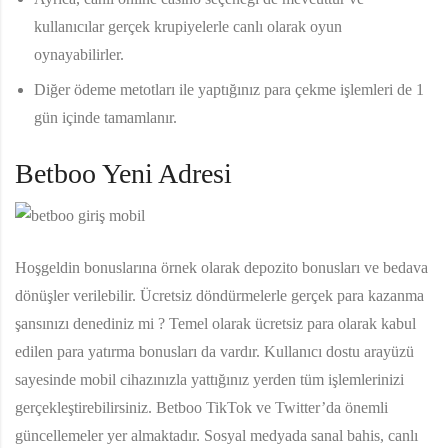
kullanıcılar gerçek krupiyelerle canlı olarak oyun
oynayabilirler.
Diğer ödeme metotları ile yaptığınız para çekme işlemleri de 1
gün içinde tamamlanır.
Betboo Yeni Adresi
Hoşgeldin bonuslarına örnek olarak depozito bonusları ve bedava
dönüşler verilebilir. Ücretsiz döndürmelerle gerçek para kazanma
şansınızı denediniz mi ? Temel olarak ücretsiz para olarak kabul
edilen para yatırma bonusları da vardır. Kullanıcı dostu arayüzü
sayesinde mobil cihazınızla yattığınız yerden tüm işlemlerinizi
gerçekleştirebilirsiniz. Betboo TikTok ve Twitter’da önemli
güncellemeler yer almaktadır. Sosyal medyada sanal bahis, canlı