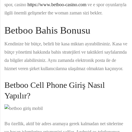
spor, casino
https://www.betboo-casino.com
ve e spor oyunlarıyla
ilgili önemli gelişmeler the woman zaman sizi bekler.
Betboo Bahis Bonusu
Kendinize bir bütçe, belirli bir kasa miktarı ayırabilirsiniz. Kasa ve
bütçe yönetimi hakkında bahis stratejileri ve taktikleri sayfalarında
da bilgiler alabilirsiniz. Aynı zamanda elektronik posta ile de
hizmet veren şirket kullanıcılarına ulaşılmaz olmaktan kaçınıyor.
Betboo Cell Phone Giriş Nasıl
Yapılır?
Bu özellik, aktif bir adres aramaya gerek kalmadan net sitelerine
ve hesap işlemlerine erişmenizi sağlar. Android os telefonunuz