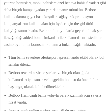
yatırma bonusları, mobil bahislere özel bedava bahis fırsatları gibi
daha birçok kampanyadan yararlanmanız mümkün. Betboo
kullanıcılarına gayet basit koşullar sağlayarak promosyon
kampanyalarını kullanmaları için üyeleri için the girl türlü
kolaylığı sunmaktadır. Betboo tüm oyunlarda geçerli olmak şartı
ile sağladığı added bonus imkanları ile kullanıcılarına istedikleri
casino oyununda bonusları kullanma imkanı sağlamaktadır.
Tüm bahis severlere ofertasport.apresentando ekibi olarak bol
şanslar dileriz.
Betboo reward çevirme şartları ve birçok olanağı da
kullanıcıları için sunar ve hoşgeldin bonusu da önemli bir
başlangıç olarak kabul edilmektedir.
Betboo Hızlı canlı bahis yoluyla para kazanmak için sayısız
fırsat vardır.
Ayrıca, canlı online casino seçeneği de mevcuttur ve