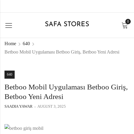
0
Home
640
Betboo Mobil Uygulaması Betboo Giriş, Betboo Yeni Adresi
640
Betboo Mobil Uygulaması Betboo Giriş,
Betboo Yeni Adresi
SAADIA YAWAR
AUGUST 3, 2025