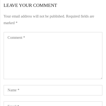
LEAVE YOUR COMMENT
Your email address will not be published.
Required fields are
marked
*