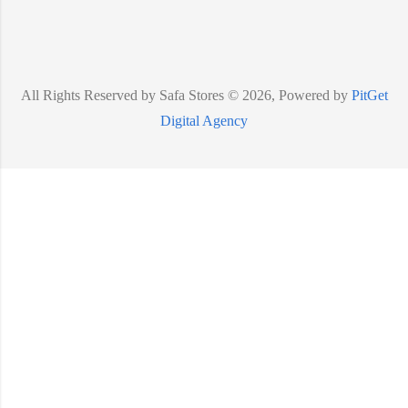
All Rights Reserved by Safa Stores © 2026, Powered by
PitGet
Digital Agency