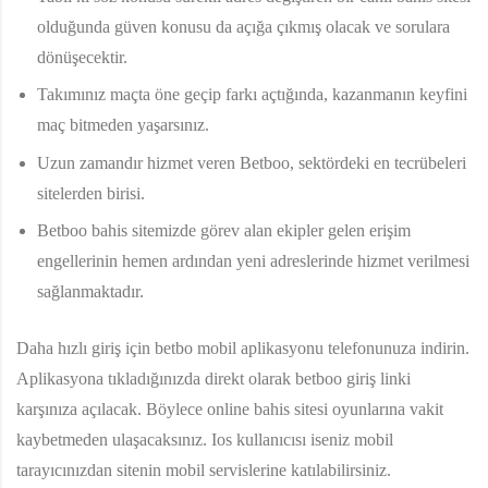
olduğunda güven konusu da açığa çıkmış olacak ve sorulara
dönüşecektir.
Takımınız maçta öne geçip farkı açtığında, kazanmanın keyfini
maç bitmeden yaşarsınız.
Uzun zamandır hizmet veren Betboo, sektördeki en tecrübeleri
sitelerden birisi.
Betboo bahis sitemizde görev alan ekipler gelen erişim
engellerinin hemen ardından yeni adreslerinde hizmet verilmesi
sağlanmaktadır.
Daha hızlı giriş için betbo mobil aplikasyonu telefonunuza indirin.
Aplikasyona tıkladığınızda direkt olarak betboo giriş linki
karşınıza açılacak. Böylece online bahis sitesi oyunlarına vakit
kaybetmeden ulaşacaksınız. Ios kullanıcısı iseniz mobil
tarayıcınızdan sitenin mobil servislerine katılabilirsiniz.