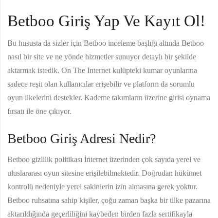
Betboo Giriş Yap Ve Kayıt Ol!
Bu hususta da sizler için Betboo inceleme başlığı altında Betboo
nasıl bir site ve ne yönde hizmetler sunuyor detaylı bir şekilde
aktarmak istedik. On The Internet kulüpteki kumar oyunlarına
sadece reşit olan kullanıcılar erişebilir ve platform da sorumlu
oyun ilkelerini destekler. Kademe takımların üzerine girisi oynama
fırsatı ile öne çıkıyor.
Betboo Giriş Adresi Nedir?
Betboo gizlilik politikası İnternet üzerinden çok sayıda yerel ve
uluslararası oyun sitesine erişilebilmektedir. Doğrudan hükümet
kontrolü nedeniyle yerel sakinlerin izin almasına gerek yoktur.
Betboo ruhsatına sahip kişiler, çoğu zaman başka bir ülke pazarına
aktarıldığında geçerliliğini kaybeden birden fazla sertifikayla