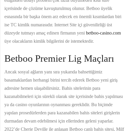
ettiğinden dolayı problem çok fazla büyümeden kısa süre
içerisinde de çözüme kavuşturulmuş olunur. Betboo üyelik
esnasında bir başka önem arz edecek en önemli kısımlardan biri
ise TC kimlik numarasıdır. Internet Site içi güvenilirliği üst
düzeyde tutmayı amaç edinen firmanın yeni
betboo-casino.com
üye olacakların kimlik bilgilerini de istemektedir.
Betboo Premier Lig Maçları
Ancak sosyal ağların yanı sıra yukarıda bahsettiğimiz
basamaklardan herhangi birini tercih ederek Betboo yeni giriş
adresine hemen ulaşabilirsiniz. Bahis sitelerinin para
kazanabilmeleri için sürekli olarak site içerisinde bahis yapılması
ya da casino oyunlarının oynanması gereklidir. Bu biçimde
yapılan prosedürlerden para kazanabilen bahis siteleri girişlerin
durmadan devam edebilmesi için ellerinden geleni yaparlar.
2022’de Cherie Deville ile anlaşan Betboo canlı bahis sitesi, Milf