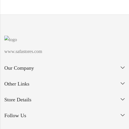
www.safastores.com
Our Company
Other Links
Store Details
Follow Us