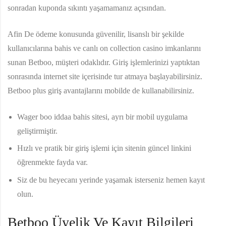
sonradan kuponda sıkıntı yaşamamanız açısından.
Afin De ödeme konusunda güvenilir, lisanslı bir şekilde
kullanıcılarına bahis ve canlı on collection casino imkanlarını
sunan Betboo, müşteri odaklıdır. Giriş işlemlerinizi yaptıktan
sonrasında internet site içerisinde tur atmaya başlayabilirsiniz.
Betboo plus giriş avantajlarını mobilde de kullanabilirsiniz.
Wager boo iddaa bahis sitesi, ayrı bir mobil uygulama
geliştirmiştir.
Hızlı ve pratik bir giriş işlemi için sitenin güncel linkini
öğrenmekte fayda var.
Siz de bu heyecanı yerinde yaşamak isterseniz hemen kayıt
olun.
Betboo Üyelik Ve Kayıt Bilgileri