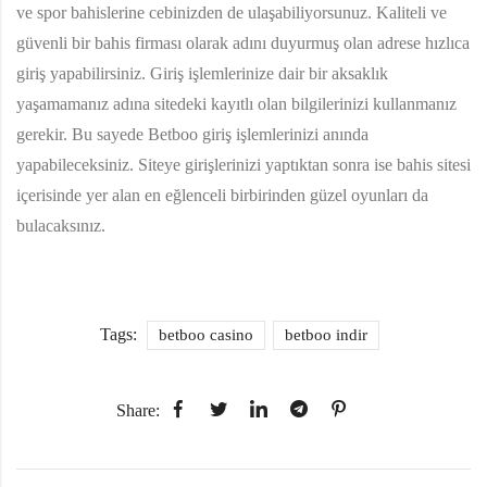
ve spor bahislerine cebinizden de ulaşabiliyorsunuz. Kaliteli ve
güvenli bir bahis firması olarak adını duyurmuş olan adrese hızlıca
giriş yapabilirsiniz. Giriş işlemlerinize dair bir aksaklık
yaşamamanız adına sitedeki kayıtlı olan bilgilerinizi kullanmanız
gerekir. Bu sayede Betboo giriş işlemlerinizi anında
yapabileceksiniz. Siteye girişlerinizi yaptıktan sonra ise bahis sitesi
içerisinde yer alan en eğlenceli birbirinden güzel oyunları da
bulacaksınız.
Tags:
betboo casino
betboo indir
Share: