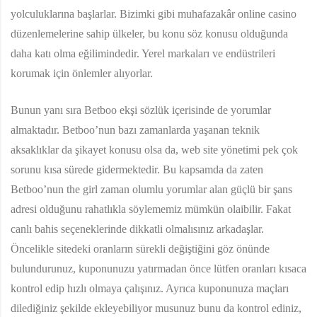
yolculuklarına başlarlar. Bizimki gibi muhafazakâr online casino
düzenlemelerine sahip ülkeler, bu konu söz konusu olduğunda
daha katı olma eğilimindedir. Yerel markaları ve endüstrileri
korumak için önlemler alıyorlar.
Bunun yanı sıra Betboo ekşi sözlük içerisinde de yorumlar
almaktadır. Betboo’nun bazı zamanlarda yaşanan teknik
aksaklıklar da şikayet konusu olsa da, web site yönetimi pek çok
sorunu kısa sürede gidermektedir. Bu kapsamda da zaten
Betboo’nun the girl zaman olumlu yorumlar alan güçlü bir şans
adresi olduğunu rahatlıkla söylememiz mümkün olaibilir. Fakat
canlı bahis seçeneklerinde dikkatli olmalısınız arkadaşlar.
Öncelikle sitedeki oranların sürekli değiştiğini göz önünde
bulundurunuz, kuponunuzu yatırmadan önce lütfen oranları kısaca
kontrol edip hızlı olmaya çalışınız. Ayrıca kuponunuza maçları
dilediğiniz şekilde ekleyebiliyor musunuz bunu da kontrol ediniz,