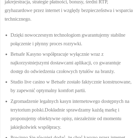
jakrejestracja, strategie płatności, bonusy, średni RTP,
gryhazardowe przez internet i względy bezpieczeństwa i wsparcia
technicznego.
Dzięki nowoczesnym technologiom gwarantujemy stabilne
połączenie i płynny proces rozrywki.
Betsafe Kasyno współpracuje wyłącznie wraz z
najkorzystniejszymi dostawcami aplikacji, co gwarantuje
dostęp do odwiedzenia czołowych tytułów na branży.
Studio live casino w Betsafe zostało faktycznie konstruowane,
by zapewnić optymalny komfort partii.
Zgromadzenie legalnych kasyn internetowego dostępnych na
terytorium polski.Dokładnie sprawdzamy każdą markę i
proponujemy obiektywne opisy, niezależnie od momentu
jakiejkolwiek współpracy.
Powinno Się również dodać, że choć kasyno przez internet