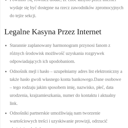
wydaje się być dostępne na rzecz zawodników zpromocyjnych
do tejże sekcji.
Legalne Kasyna Przez Internet
Starannie zaplanowany harmonogram przynosi fanom z
różnych środowisk możliwość uzyskania rozgrywek
odpowiadających ich upodobaniom.
Odnośnik mejl i hasło – uzupełniamy adres list elektroniczny a
także hasło gwoli własnego konta bankowego.Dane osobowe
– tego rodzaju jakim sposobem imię, nazwisko, płeć, data
urodzenia, krajzamieszkania, numer do kontaktu i aktualny
link.
Odnośniki partnerskie umożliwiają nam tworzenie
wartościowych treści i uzyskiwanie prowizji, odrzucić