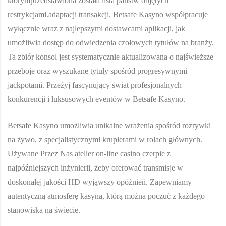
którymprzedstawiona została lista państw objętych
restrykcjami.adaptacji transakcji. Betsafe Kasyno współpracuje
wyłącznie wraz z najlepszymi dostawcami aplikacji, jak
umożliwia dostęp do odwiedzenia czołowych tytułów na branży.
Ta zbiór konsol jest systematycznie aktualizowana o najświeższe
przeboje oraz wyszukane tytuły spośród progresywnymi
jackpotami. Przeżyj fascynujący świat profesjonalnych
konkurencji i luksusowych eventów w Betsafe Kasyno.
Betsafe Kasyno umożliwia unikalne wrażenia spośród rozrywki
na żywo, z specjalistycznymi krupierami w rolach głównych.
Używane Przez Nas atelier on-line casino czerpie z
najpóźniejszych inżynierii, żeby oferować transmisje w
doskonałej jakości HD wyjąwszy opóźnień. Zapewniamy
autentyczną atmosferę kasyna, którą można poczuć z każdego
stanowiska na świecie.