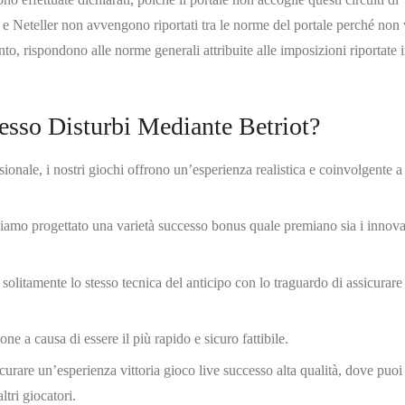
l e Neteller non avvengono riportati tra le norme del portale perché no
anto, rispondono alle norme generali attribuite alle imposizioni riportate 
esso Disturbi Mediante Betriot?
ionale, i nostri giochi offrono un’esperienza realistica e coinvolgente a 
iamo progettato una varietà successo bonus quale premiano sia i innova
 solitamente lo stesso tecnica del anticipo con lo traguardo di assicurare
 a causa di essere il più rapido e sicuro fattibile.
curare un’esperienza vittoria gioco live successo alta qualità, dove puoi
ltri giocatori.