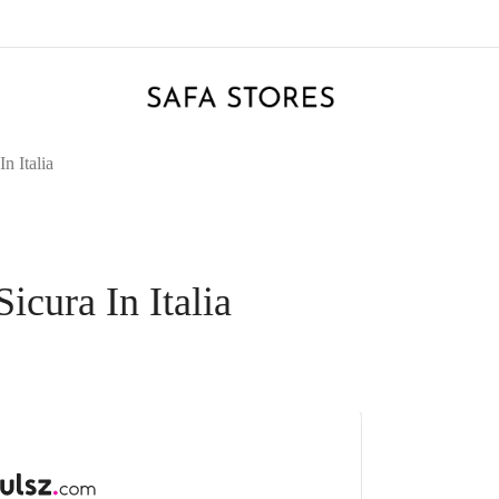
n Italia
cura In Italia