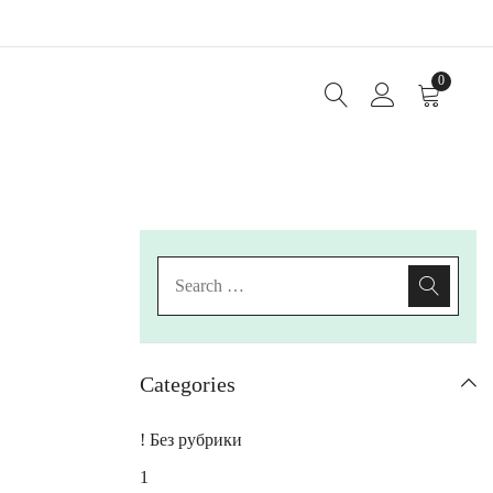
0
Categories
! Без рубрики
1