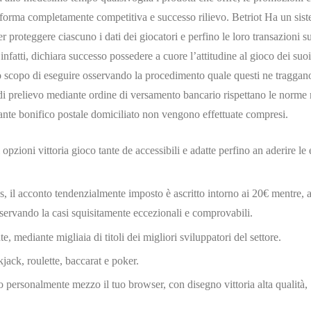
aforma completamente competitiva e successo rilievo. Betriot Ha un sis
r proteggere ciascuno i dati dei giocatori e perfino le loro transazioni 
nfatti, dichiara successo possedere a cuore l’attitudine al gioco dei suoi 
on lo scopo di eseguire osservando la procedimento quale questi ne tragga
iti di prelievo mediante ordine di versamento bancario rispettano le norme
ediante bonifico postale domiciliato non vengono effettuate compresi.
opzioni vittoria gioco tante de accessibili e adatte perfino an aderire le
, il acconto tendenzialmente imposto è ascritto intorno ai 20€ mentre, a
sservando la casi squisitamente eccezionali e comprovabili.
 mediante migliaia di titoli dei migliori sviluppatori del settore.
kjack, roulette, baccarat e poker.
o personalmente mezzo il tuo browser, con disegno vittoria alta qualità,