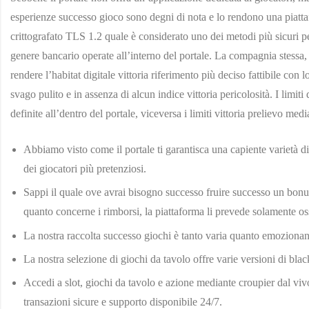
esperienze successo gioco sono degni di nota e lo rendono una piatt
crittografato TLS 1.2 quale è considerato uno dei metodi più sicuri pe
genere bancario operate all’interno del portale. La compagnia stessa, i
rendere l’habitat digitale vittoria riferimento più deciso fattibile c
svago pulito e in assenza di alcun indice vittoria pericolosità. I lim
definite all’dentro del portale, viceversa i limiti vittoria prelievo m
Abbiamo visto come il portale ti garantisca una capiente varietà di 
dei giocatori più pretenziosi.
Sappi il quale ove avrai bisogno successo fruire successo un bonus
quanto concerne i rimborsi, la piattaforma li prevede solamente o
La nostra raccolta successo giochi è tanto varia quanto emozionante,
La nostra selezione di giochi da tavolo offre varie versioni di blac
Accedi a slot, giochi da tavolo e azione mediante croupier dal viv
transazioni sicure e supporto disponibile 24/7.