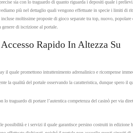
recise sia con lo traguardo di quanto riguarda i depositi quale i prelievi
diamo più nel dettaglio quali vengono effettuate in specie i limiti di rit
o incluse moltissime proposte di gioco separate tra top, nuovo, popolare
 genere di iscrizione al portale.
 Accesso Rapido In Altezza Su
play il quale promettono intrattenimento adrenalinico e ricompense imme
e la qualità del portale osservando la caratteristica, dunque spero il qu
 lo traguardo di portare l’autentica competenza del casinò per via diret
 possibilità e i servizi il quale garantisce persino costruiti in edizione
no effettuate dichiarati, poiché il portale non accoglie questi circuiti di