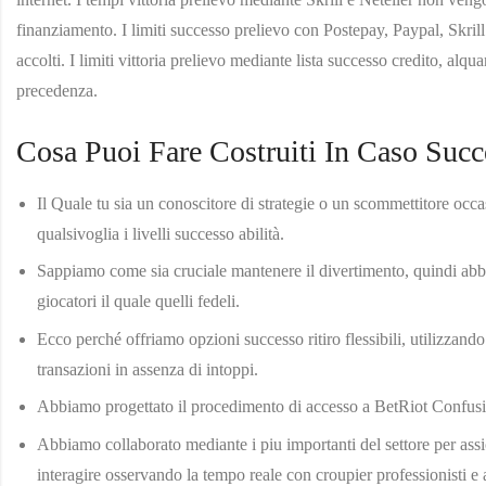
finanziamento. I limiti successo prelievo con Postepay, Paypal, Skril
accolti. I limiti vittoria prelievo mediante lista successo credito, alqu
precedenza.
Cosa Puoi Fare Costruiti In Caso Succ
Il Quale tu sia un conoscitore di strategie o un scommettitore occas
qualsivoglia i livelli successo abilità.
Sappiamo come sia cruciale mantenere il divertimento, quindi abb
giocatori il quale quelli fedeli.
Ecco perché offriamo opzioni successo ritiro flessibili, utilizzando
transazioni in assenza di intoppi.
Abbiamo progettato il procedimento di accesso a BetRiot Confusione
Abbiamo collaborato mediante i piu importanti del settore per assi
interagire osservando la tempo reale con croupier professionisti e a