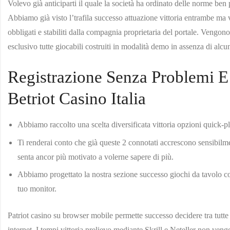
Volevo già anticiparti il quale la società ha ordinato delle norme ben p
Abbiamo già visto l’trafila successo attuazione vittoria entrambe ma ve
obbligati e stabiliti dalla compagnia proprietaria del portale. Vengon
esclusivo tutte giocabili costruiti in modalità demo in assenza di alcun
Registrazione Senza Problemi E
Betriot Casino Italia
Abbiamo raccolto una scelta diversificata vittoria opzioni quick-
Ti renderai conto che già queste 2 connotati accrescono sensibilment
senta ancor più motivato a volerne sapere di più.
Abbiamo progettato la nostra sezione successo giochi da tavolo con
tuo monitor.
Patriot casino su browser mobile permette successo decidere tra tutte le
internet. I tempi vittoria prelievo mediante Skrill e Neteller non vengo