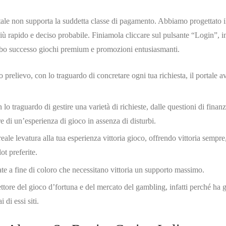
ortale non supporta la suddetta classe di pagamento. Abbiamo progettato i
ù rapido e deciso probabile. Finiamola cliccare sul pulsante “Login”, in
obo successo giochi premium e promozioni entusiasmanti.
 prelievo, con lo traguardo di concretare ogni tua richiesta, il portale a
lo traguardo di gestire una varietà di richieste, dalle questioni di fina
 di un’esperienza di gioco in assenza di disturbi.
e levatura alla tua esperienza vittoria gioco, offrendo vittoria sempre
lot preferite.
 a fine di coloro che necessitano vittoria un supporto massimo.
ttore del gioco d’fortuna e del mercato del gambling, infatti perché ha g
 di essi siti.