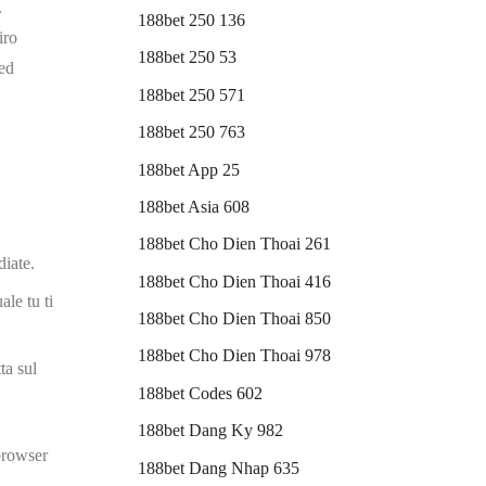
.
188bet 250 136
iro
188bet 250 53
 ed
188bet 250 571
188bet 250 763
188bet App 25
188bet Asia 608
188bet Cho Dien Thoai 261
diate.
188bet Cho Dien Thoai 416
ale tu ti
188bet Cho Dien Thoai 850
188bet Cho Dien Thoai 978
ta sul
188bet Codes 602
188bet Dang Ky 982
 browser
188bet Dang Nhap 635