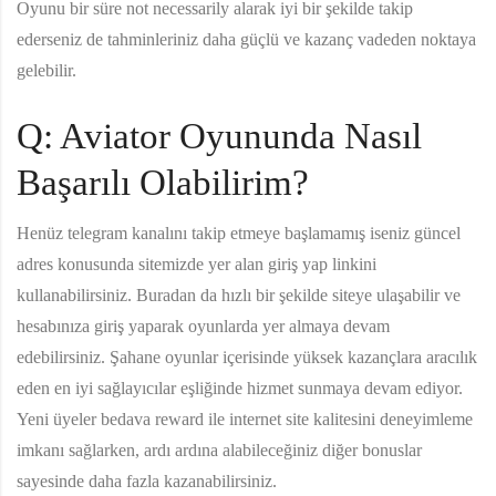
Oyunu bir süre not necessarily alarak iyi bir şekilde takip
ederseniz de tahminleriniz daha güçlü ve kazanç vadeden noktaya
gelebilir.
Q: Aviator Oyununda Nasıl
Başarılı Olabilirim?
Henüz telegram kanalını takip etmeye başlamamış iseniz güncel
adres konusunda sitemizde yer alan giriş yap linkini
kullanabilirsiniz. Buradan da hızlı bir şekilde siteye ulaşabilir ve
hesabınıza giriş yaparak oyunlarda yer almaya devam
edebilirsiniz. Şahane oyunlar içerisinde yüksek kazançlara aracılık
eden en iyi sağlayıcılar eşliğinde hizmet sunmaya devam ediyor.
Yeni üyeler bedava reward ile internet site kalitesini deneyimleme
imkanı sağlarken, ardı ardına alabileceğiniz diğer bonuslar
sayesinde daha fazla kazanabilirsiniz.