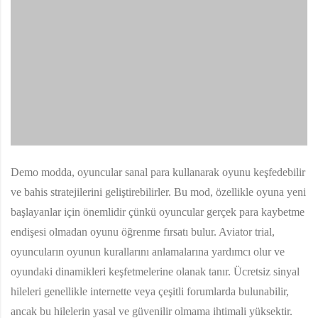
Demo modda, oyuncular sanal para kullanarak oyunu keşfedebilir
ve bahis stratejilerini geliştirebilirler. Bu mod, özellikle oyuna yeni
başlayanlar için önemlidir çünkü oyuncular gerçek para kaybetme
endişesi olmadan oyunu öğrenme fırsatı bulur. Aviator trial,
oyuncuların oyunun kurallarını anlamalarına yardımcı olur ve
oyundaki dinamikleri keşfetmelerine olanak tanır. Ücretsiz sinyal
hileleri genellikle internette veya çeşitli forumlarda bulunabilir,
ancak bu hilelerin yasal ve güvenilir olmama ihtimali yüksektir.