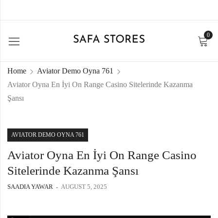
0
Home
Aviator Demo Oyna 761
Aviator Oyna En İyi On Range Casino Sitelerinde Kazanma
Şansı
AVIATOR DEMO OYNA 761
Aviator Oyna En İyi On Range Casino
Sitelerinde Kazanma Şansı
SAADIA YAWAR
AUGUST 5, 2025