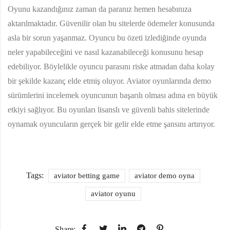
Oyunu kazandığınız zaman da paranız hemen hesabınıza
aktarılmaktadır. Güvenilir olan bu sitelerde ödemeler konusunda
asla bir sorun yaşanmaz. Oyuncu bu özeti izlediğinde oyunda
neler yapabileceğini ve nasıl kazanabileceği konusunu hesap
edebiliyor. Böylelikle oyuncu parasını riske atmadan daha kolay
bir şekilde kazanç elde etmiş oluyor. Aviator oyunlarında demo
sürümlerini incelemek oyuncunun başarılı olması adına en büyük
etkiyi sağlıyor. Bu oyunları lisanslı ve güvenli bahis sitelerinde
oynamak oyuncuların gerçek bir gelir elde etme şansını artırıyor.
Tags:
aviator betting game
aviator demo oyna
aviator oyunu
Share: