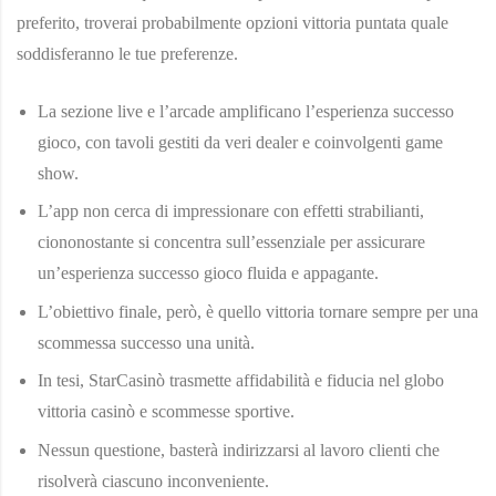
preferito, troverai probabilmente opzioni vittoria puntata quale
soddisferanno le tue preferenze.
La sezione live e l’arcade amplificano l’esperienza successo
gioco, con tavoli gestiti da veri dealer e coinvolgenti game
show.
L’app non cerca di impressionare con effetti strabilianti,
ciononostante si concentra sull’essenziale per assicurare
un’esperienza successo gioco fluida e appagante.
L’obiettivo finale, però, è quello vittoria tornare sempre per una
scommessa successo una unità.
In tesi, StarCasinò trasmette affidabilità e fiducia nel globo
vittoria casinò e scommesse sportive.
Nessun questione, basterà indirizzarsi al lavoro clienti che
risolverà ciascuno inconveniente.