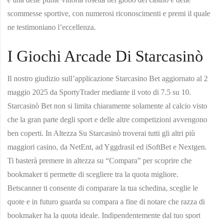
scommesse sportive, con numerosi riconoscimenti e premi il quale
ne testimoniano l’eccellenza.
I Giochi Arcade Di Starcasinò
Il nostro giudizio sull’applicazione Starcasino Bet aggiornato al 2
maggio 2025 da SportyTrader mediante il voto di 7.5 su 10.
Starcasinò Bet non si limita chiaramente solamente al calcio visto
che la gran parte degli sport e delle altre competizioni avvengono
ben coperti. In Altezza Su Starcasinò troverai tutti gli altri più
maggiori casino, da NetEnt, ad Yggdrasil ed iSoftBet e Nextgen.
Ti basterà premere in altezza su “Compara” per scoprire che
bookmaker ti permette di scegliere tra la quota migliore.
Betscanner ti consente di comparare la tua schedina, sceglie le
quote e in futuro guarda su compara a fine di notare che razza di
bookmaker ha la quota ideale. Indipendentemente dal tuo sport