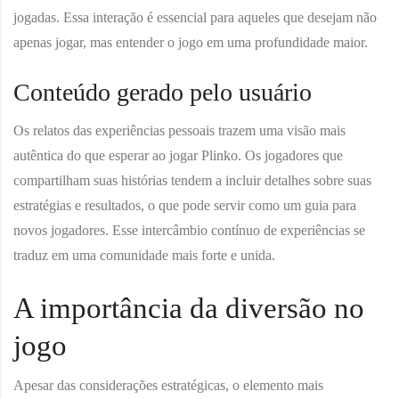
jogadas. Essa interação é essencial para aqueles que desejam não
apenas jogar, mas entender o jogo em uma profundidade maior.
Conteúdo gerado pelo usuário
Os relatos das experiências pessoais trazem uma visão mais
autêntica do que esperar ao jogar Plinko. Os jogadores que
compartilham suas histórias tendem a incluir detalhes sobre suas
estratégias e resultados, o que pode servir como um guia para
novos jogadores. Esse intercâmbio contínuo de experiências se
traduz em uma comunidade mais forte e unida.
A importância da diversão no
jogo
Apesar das considerações estratégicas, o elemento mais