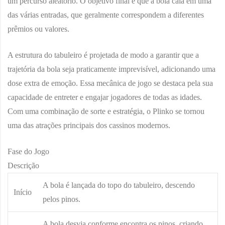
um percurso aleatório. O objetivo final é que a bola caia em uma
das várias entradas, que geralmente correspondem a diferentes
prêmios ou valores.
A estrutura do tabuleiro é projetada de modo a garantir que a
trajetória da bola seja praticamente imprevisível, adicionando uma
dose extra de emoção. Essa mecânica de jogo se destaca pela sua
capacidade de entreter e engajar jogadores de todas as idades.
Com uma combinação de sorte e estratégia, o Plinko se tornou
uma das atrações principais dos cassinos modernos.
Fase do Jogo
Descrição
A bola é lançada do topo do tabuleiro, descendo
Início
pelos pinos.
A bola desvia conforme encontra os pinos, criando