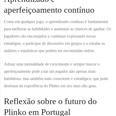
aperfeiçoamento contínuo
Como em qualquer jogo, o aprendizado contínuo é fundamental
para melhorar as habilidades e aumentar as chances de ganhar. Os
jogadores são encorajados a continuar explorando novas
estratégias, a participar de discussões em grupos e a estudar as
análises e estatísticas que podem ser encontradas online.
Adotar uma mentalidade de crescimento e sempre buscar o
aperfeiçoamento pode criar um jogador não apenas mais
habilidoso, mas também mais consciente e estratégico, que pode
desfrutar da experiência do Plinko em seu mais alto grau.
Reflexão sobre o futuro do
Plinko em Portugal