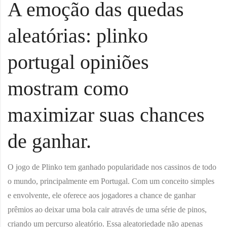
A emoção das quedas
aleatórias: plinko
portugal opiniões
mostram como
maximizar suas chances
de ganhar.
O jogo de Plinko tem ganhado popularidade nos cassinos de todo
o mundo, principalmente em Portugal. Com um conceito simples
e envolvente, ele oferece aos jogadores a chance de ganhar
prêmios ao deixar uma bola cair através de uma série de pinos,
criando um percurso aleatório. Essa aleatoriedade não apenas