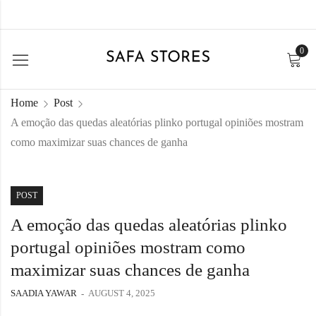
0
Home
Post
A emoção das quedas aleatórias plinko portugal opiniões mostram
como maximizar suas chances de ganha
POST
A emoção das quedas aleatórias plinko
portugal opiniões mostram como
maximizar suas chances de ganha
SAADIA YAWAR
AUGUST 4, 2025