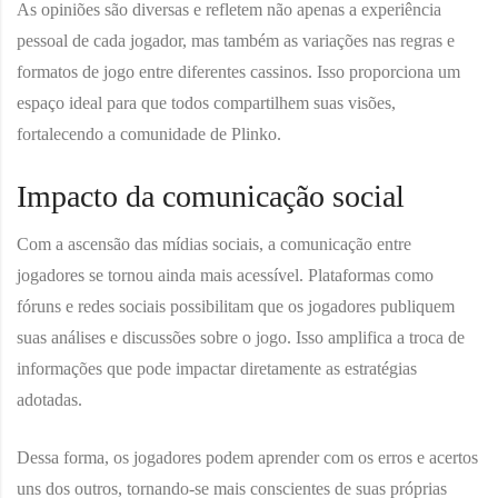
As opiniões são diversas e refletem não apenas a experiência
pessoal de cada jogador, mas também as variações nas regras e
formatos de jogo entre diferentes cassinos. Isso proporciona um
espaço ideal para que todos compartilhem suas visões,
fortalecendo a comunidade de Plinko.
Impacto da comunicação social
Com a ascensão das mídias sociais, a comunicação entre
jogadores se tornou ainda mais acessível. Plataformas como
fóruns e redes sociais possibilitam que os jogadores publiquem
suas análises e discussões sobre o jogo. Isso amplifica a troca de
informações que pode impactar diretamente as estratégias
adotadas.
Dessa forma, os jogadores podem aprender com os erros e acertos
uns dos outros, tornando-se mais conscientes de suas próprias