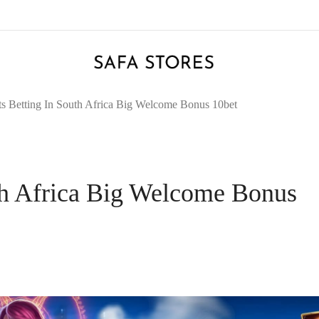
ts Betting In South Africa Big Welcome Bonus 10bet
th Africa Big Welcome Bonus