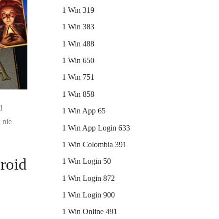
1 Win 319
1 Win 383
1 Win 488
1 Win 650
1 Win 751
1 Win 858
d
1 Win App 65
 nie
1 Win App Login 633
1 Win Colombia 391
roid
1 Win Login 50
1 Win Login 872
1 Win Login 900
1 Win Online 491