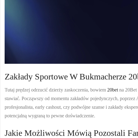
Zakłady Sportowe W Bukmacherze 20
Tutaj prędzej odrzucić dzierży zaskoczenia, bowiem
20bet
na 20Bet 
stawiać. Począwszy od momentu zakładów pojedynczych, poprzez
profesjonalista, early cashout, czy podwójne szanse i zakłady eksp
potencjalną wygraną to pewne doświadczenie.
Jakie Możliwości Mówią Pozostali Fa