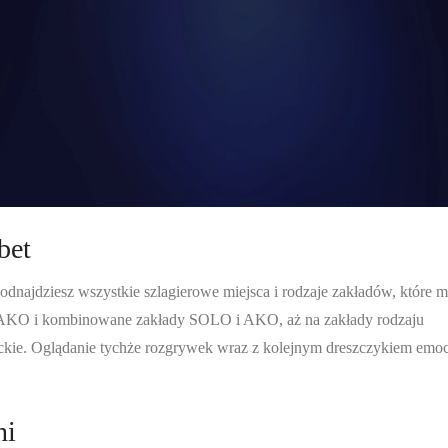
bet
odnajdziesz wszystkie szlagierowe miejsca i rodzaje zakładów, które 
 AKO i kombinowane zakłady SOLO i AKO, aż na zakłady rodzaju
erckie. Oglądanie tychże rozgrywek wraz z kolejnym dreszczykiem emocj
ni