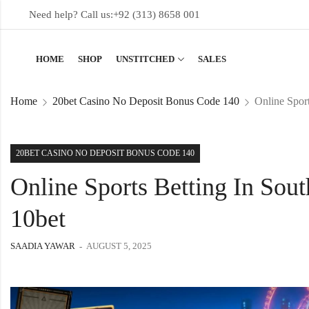
Need help? Call us:
+92 (313) 8658 001
HOME
SHOP
UNSTITCHED
SALES
Home
20bet Casino No Deposit Bonus Code 140
Online Spor
20BET CASINO NO DEPOSIT BONUS CODE 140
Online Sports Betting In Sou
10bet
SAADIA YAWAR
AUGUST 5, 2025