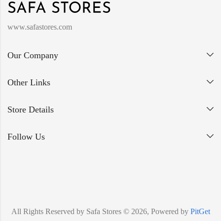
www.safastores.com
Our Company
Other Links
Store Details
Follow Us
All Rights Reserved by Safa Stores © 2026, Powered by
PitGet