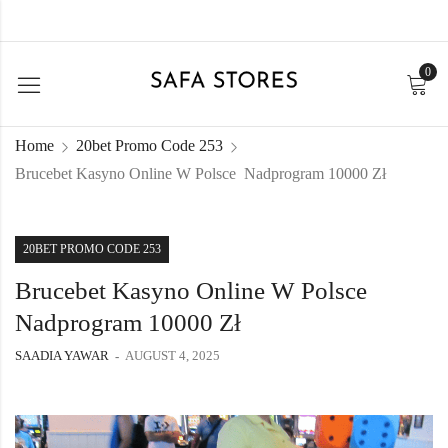
0
Home
20bet Promo Code 253
Brucebet Kasyno Online W Polsce ️ Nadprogram 10000 Zł
20BET PROMO CODE 253
Brucebet Kasyno Online W Polsce ️
Nadprogram 10000 Zł
SAADIA YAWAR
AUGUST 4, 2025