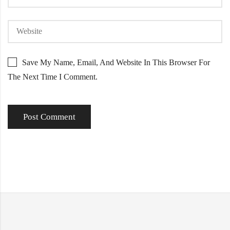
Save My Name, Email, And Website In This Browser For
The Next Time I Comment.