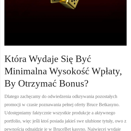
Która Wydaje Się Być
Minimalna Wysokość Wpłaty,
By Otrzymać Bonus?
Dlatego zachęcamy do odwiedzenia odkrywania pozostałych
promocji w czasie poznawania pełnej oferty Bruce Betkasyno.
Udostępniamy faktycznie wszystkie produkcje a aktywnego
portfolio, więc jeśli ktoś posiada jakieś swe ulubione tytuły, owo z
pewnością odnajdzie je w BruceBet kasyno. Najwięcej wydaje