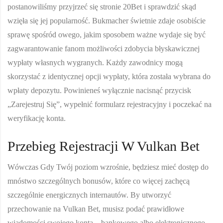
postanowiliśmy przyjrzeć się stronie 20Bet i sprawdzić skąd
wzięła się jej popularność. Bukmacher świetnie zdaje osobiście
sprawę spośród owego, jakim sposobem ważne wydaje się być
zagwarantowanie fanom możliwości zdobycia błyskawicznej
wypłaty własnych wygranych. Każdy zawodnicy mogą
skorzystać z identycznej opcji wypłaty, która została wybrana do
wpłaty depozytu. Powinieneś wyłącznie nacisnąć przycisk
„Zarejestruj Się”, wypełnić formularz rejestracyjny i poczekać na
weryfikację konta.
Przebieg Rejestracji W Vulkan Bet
Wówczas Gdy Twój poziom wzrośnie, będziesz mieć dostęp do
mnóstwo szczególnych bonusów, które co więcej zachęcą
szczególnie energicznych internautów. By utworzyć
przechowanie na Vulkan Bet, musisz podać prawidłowe
wiadomości swojego konta – bankowego albo elektronicznego.