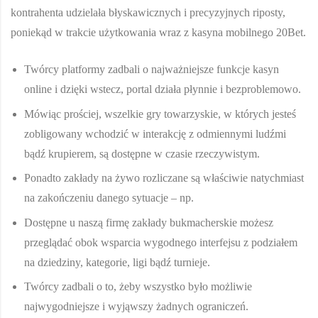
kontrahenta udzielała błyskawicznych i precyzyjnych riposty,
poniekąd w trakcie użytkowania wraz z kasyna mobilnego 20Bet.
Twórcy platformy zadbali o najważniejsze funkcje kasyn
online i dzięki wstecz, portal działa płynnie i bezproblemowo.
Mówiąc prościej, wszelkie gry towarzyskie, w których jesteś
zobligowany wchodzić w interakcję z odmiennymi ludźmi
bądź krupierem, są dostępne w czasie rzeczywistym.
Ponadto zakłady na żywo rozliczane są właściwie natychmiast
na zakończeniu danego sytuacje – np.
Dostępne u naszą firmę zakłady bukmacherskie możesz
przeglądać obok wsparcia wygodnego interfejsu z podziałem
na dziedziny, kategorie, ligi bądź turnieje.
Twórcy zadbali o to, żeby wszystko było możliwie
najwygodniejsze i wyjąwszy żadnych ograniczeń.