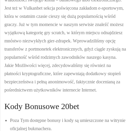
Jest też w Vulkanbet sekcja poświęcona zakładom e-sportowym,
która w ostatnim czasie cieszy się dużą popularnością wśród
graczy. Już w tym momencie w naszym serwisie znaleźć możesz
wyjątkową kategorię gry scratch, w którym miejscu odnajdziesz
mnóstwo niezwykłych gier-zdrapek. Wprowadziliśmy opcję
transferów z portmonetek elektronicznych, gdyż ciągle zyskują na
popularność wśród rodzimych zawodników naszego kasyna.
Jakie Możliwości więcej, zdecydowaliśmy się również na
płatności kryptograficzne, które zapewniają dodatkowy stopień
bezpieczeństwa i pełną anonimowość, faktycznie docenianą za
pośrednictwem użytkowników internecie Internet.
Kody Bonusowe 20bet
Poza Tym dostępne bonusy i kody są umieszczone na witrynie
oficjalnej bukmachera.