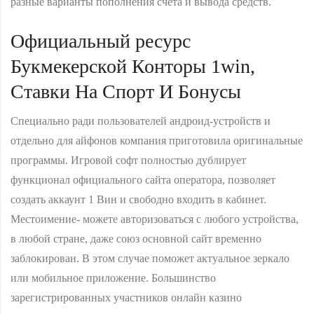
разные варианты пополнения счета и вывода средств.
Официальный ресурс
Букмекерской Конторы 1win,
Ставки На Спорт И Бонусы
Специально ради пользователей андроид-устройств и
отдельно для айфонов компания приготовила оригинальные
программы. Игровой софт полностью дублирует
функционал официального сайта оператора, позволяет
создать аккаунт 1 Вин и свободно входить в кабинет.
Местоимение- можете авторизоваться с любого устройства,
в любой стране, даже союз основной сайт временно
заблокирован. В этом случае поможет актуальное зеркало
или мобильное приложение. Большинство
зарегистрированных участников онлайн казино