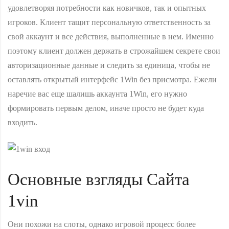
удовлетворяя потребности как новичков, так и опытных
игроков. Клиент тащит персональную ответственность за
свой аккаунт и все действия, выполненные в нем. Именно
поэтому клиент должен держать в строжайшем секрете свои
авторизационные данные и следить за единица, чтобы не
оставлять открытый интерфейс 1Win без присмотра. Ежели
наречие вас еще шалишь аккаунта 1Win, его нужно
формировать первым делом, иначе просто не будет куда
входить.
Основные взгляды Сайта
1vin
Они похожи на слоты, однако игровой процесс более