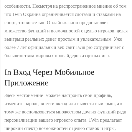
особенности. Несмотря на распространенное мнение об том,
что 1win Окраина ограничивается слотами и ставками на
спорт, это вовсе так. Онлайн-казино предоставляет
множество функций и возможностей с целью игроков, делая
выигрыш реальных денег простым и увлекательным. Уже
более 7 лет официальный веб-сайт 1win pro сотрудничает с
большинством мировых провайдеров азартных игр.
In Вход Через Мобильное
Приложение
Здесь местоимение- можете настроить свой профиль,
изменить пароль, внести вклад или вывести выигрыш, а к
тому же воспользоваться множеством других функций ради
персонализации вашего игрового опыта. 1Win предлагает
широкий спектр возможностей с целью ставок и игры,