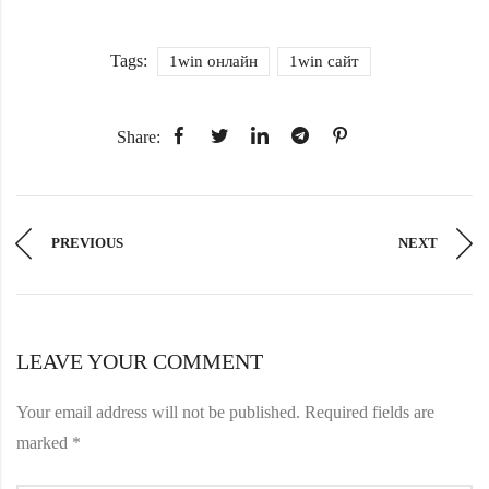
Tags:
1win онлайн
1win сайт
Share:
PREVIOUS
NEXT
LEAVE YOUR COMMENT
Your email address will not be published.
Required fields are
marked
*