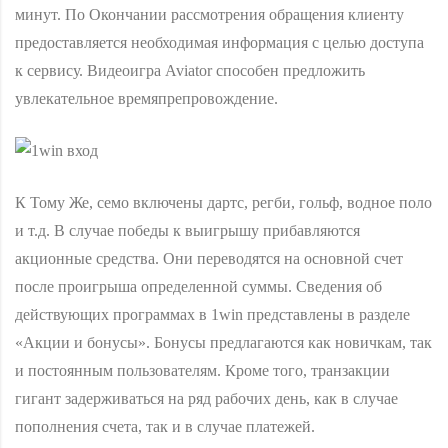
минут. По Окончании рассмотрения обращения клиенту
предоставляется необходимая информация с целью доступа
к сервису. Видеоигра Aviator способен предложить
увлекательное времяпрепровождение.
К Тому Же, семо включены дартс, регби, гольф, водное поло
и т.д. В случае победы к выигрышу прибавляются
акционные средства. Они переводятся на основной счет
после проигрыша определенной суммы. Сведения об
действующих программах в 1win представлены в разделе
«Акции и бонусы». Бонусы предлагаются как новичкам, так
и постоянным пользователям. Кроме того, транзакции
гигант задерживаться на ряд рабочих день, как в случае
пополнения счета, так и в случае платежей.