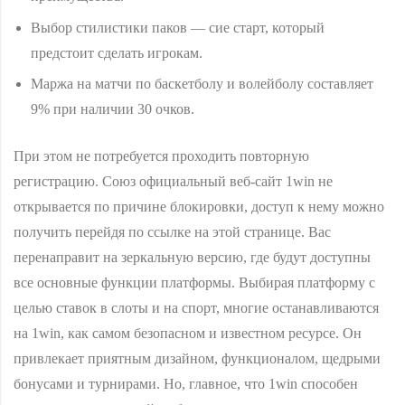
Выбор стилистики паков — сие старт, который
предстоит сделать игрокам.
Маржа на матчи по баскетболу и волейболу составляет
9% при наличии 30 очков.
При этом не потребуется проходить повторную
регистрацию. Союз официальный веб-сайт 1win не
открывается по причине блокировки, доступ к нему можно
получить перейдя по ссылке на этой странице. Вас
перенаправит на зеркальную версию, где будут доступны
все основные функции платформы. Выбирая платформу с
целью ставок в слоты и на спорт, многие останавливаются
на 1win, как самом безопасном и известном ресурсе. Он
привлекает приятным дизайном, функционалом, щедрыми
бонусами и турнирами. Но, главное, что 1win способен