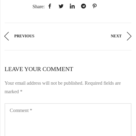
Share:
PREVIOUS
NEXT
LEAVE YOUR COMMENT
Your email address will not be published.
Required fields are
marked
*