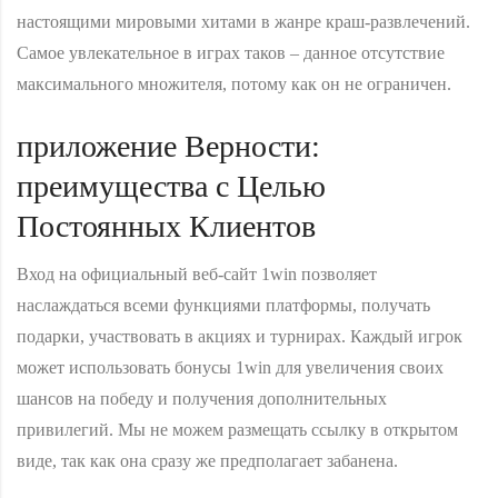
настоящими мировыми хитами в жанре краш-развлечений.
Самое увлекательное в играх таков – данное отсутствие
максимального множителя, потому как он не ограничен.
приложение Верности:
преимущества с Целью
Пос͏тоянных Клиентов
Вход на официальный веб-сайт 1win позволяет
наслаждаться всеми функциями платформы, получать
подарки, участвовать в акциях и турнирах. Каждый игрок
может использовать бонусы 1win для увеличения своих
шансов на победу и получения дополнительных
привилегий. Мы не можем размещать ссылку в открытом
виде, так как она сразу же предполагает забанена.