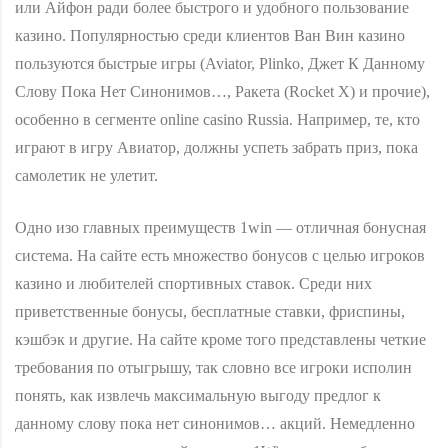
или Айфон ради более быстрого и удобного пользование
казино. Популярностью среди клиентов Ван Вин казино
пользуются быстрые игры (Aviator, Plinko, Джет К Данному
Слову Пока Нет Синонимов…, Ракета (Rocket Х) и прочие),
особенно в сегменте online casino Russia. Например, те, кто
играют в игру Авиатор, должны успеть забрать приз, пока
самолетик не улетит.
Одно изо главных преимуществ 1win — отличная бонусная
система. На сайте есть множество бонусов с целью игроков
казино и любителей спортивных ставок. Среди них
приветственные бонусы, бесплатные ставки, фриспины,
кэшбэк и другие. На сайте кроме того представлены четкие
требования по отыгрышу, так словно все игроки исполин
понять, как извлечь максимальную выгоду предлог к
данному слову пока нет синонимов… акций. Немедленно