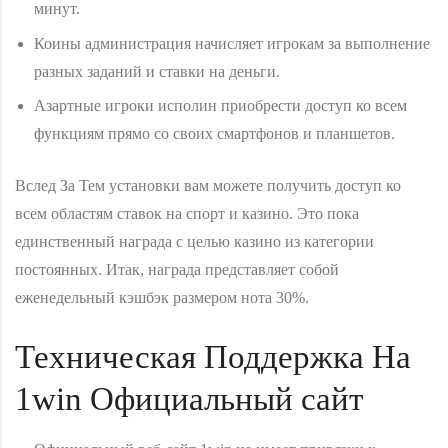
минут.
Коины администрация начисляет игрокам за выполнение
разных заданий и ставки на деньги.
Азартные игроки исполин приобрести доступ ко всем
функциям прямо со своих смартфонов и планшетов.
Вслед За Тем установки вам можете получить доступ ко
всем областям ставок на спорт и казино. Это пока
единственный награда с целью казино из категории
постоянных. Итак, награда представляет собой
еженедельный кэшбэк размером нота 30%.
Техническая Поддержка На
1win Официальный сайт