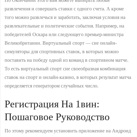
По Окончании этого вам можете выбирать любые
развлечения и совершать ставки с одного счета. А кроме
того можно развлечься и заработать, заключая условия на
развлекательные и политические события. Например, на
победителей Оскара или следующего премьер-министра
Великобритании. Виртуальный спорт — сие онлайн-
симуляторы для спортивных ставок, в которых можно
поставить на победу одной из команд в спортивном матче.
То есть виртуальный спорт сие своеобразная комбинация
ставок на спорт и онлайн-казино, в которых результат матча
определяется генератором случайных число.
Регистрация На 1вин:
Пошаговое Руководство
По этому рекомендуем установить приложение на Андроид