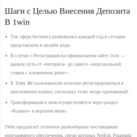
Шаги с Целью Внесения Депозита
В 1win
Так сфера беттинга развивалась каждый год и сегодня
представлена в онлайн виде.
В случае с Регистрация на официальном сайте 1win —
данное путь от «интереса» до самого «персональной
ставки с вложением денег».
К Тому Же пользователи исполин регистрироваться в
приложении казино, поскольку тезис везде одинаковый.
Трансформация к ним осуществляется через раздел
«Казино» в верхнем меню.
1Win предлагает отличное разнообразие поставщиков
программного обеспечения, среди которых NetEnt, Pragmatic