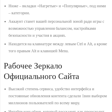
Ниже – вкладки «Нагретые» и «Популярные», под ними
– категории.
Аккаунт станет вашей персональной зоной ради игры с
возможностью управления балансом, настройками
безопасности и участия в акциях.
Находится на клавиатуре между левым Ctrl и Alt, а кроме
того правым Alt и клавишей Menu.
Рабочее Зеркало
Официального Сайта
Высокий степень сервиса, удобство интерфейса и
постоянные обновления контента сделали 1вин выбором
миллионов пользователей по всему миру.
Читайте наш обзор, который расскажет, как происходит