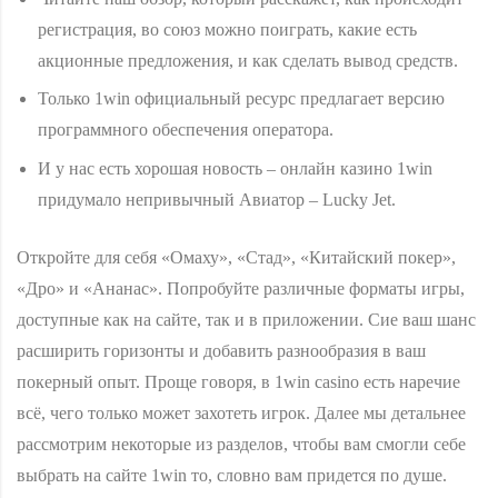
регистрация, во союз можно поиграть, какие есть
акционные предложения, и как сделать вывод средств.
Только 1win официальный ресурс предлагает версию
программного обеспечения оператора.
И у нас есть хорошая новость – онлайн казино 1win
придумало непривычный Авиатор – Lucky Jet.
Откройте для себя «Омаху», «Стад», «Китайский покер»,
«Дро» и «Ананас». Попробуйте различные форматы игры,
доступные как на сайте, так и в приложении. Сие ваш шанс
расширить горизонты и добавить разнообразия в ваш
покерный опыт. Проще говоря, в 1win casino есть наречие
всё, чего только может захотеть игрок. Далее мы детальнее
рассмотрим некоторые из разделов, чтобы вам смогли себе
выбрать на сайте 1win то, словно вам придется по душе.