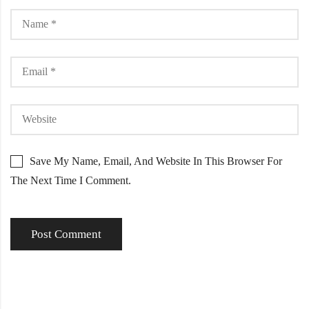
Save My Name, Email, And Website In This Browser For
The Next Time I Comment.