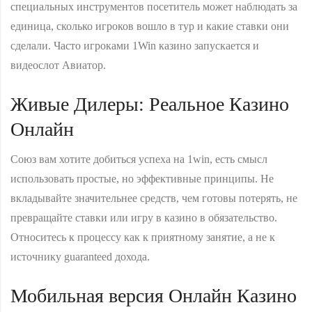
специальных инструментов посетитель может наблюдать за
единица, сколько игроков вошло в тур и какие ставки они
сделали. Часто игроками 1Win казино запускается и
видеослот Авиатор.
Живы͏е Дилеры: Реальное Казино
Онлайн
Союз вам хотите добиться успеха на 1win, есть смысл
использовать простые, но эффективные принципы. Не
вкладывайте значительнее средств, чем готовы потерять, не
превращайте ставки или игру в казино в обязательство.
Относитесь к процессу как к приятному занятие, а не к
источнику guaranteed дохода.
Мобильная версия Онлайн Казино