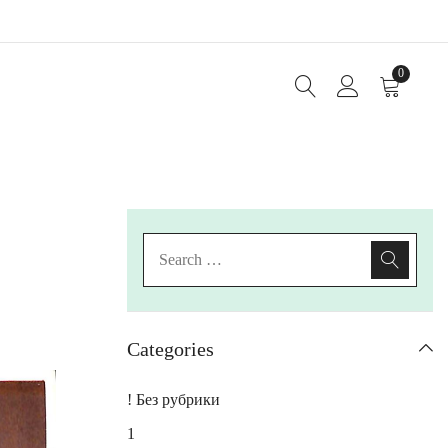
0
Categories
! Без рубрики
1