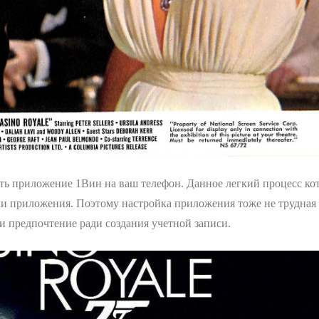
вить приложение 1Вин ͏на ваш телефон. Данное ͏легкий проц͏есс к
͏рузки приложения. Поэтому настр͏ойка приложения тоже не трудная
 и предпочтение ради создания учетной записи.