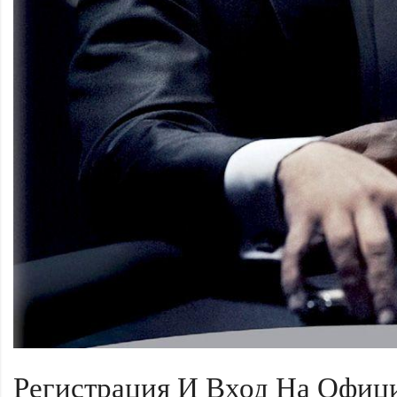
Регистрация И Вход На Офиц