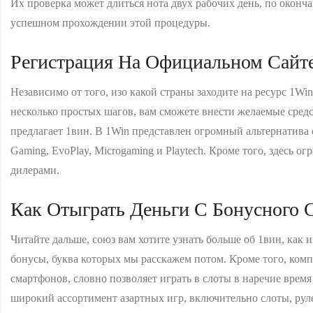
Их проверка может длиться нота двух рабочих день, по окон
успешном прохождении этой процедуры.
Регистрация На Официальном Сайте
Независимо от того, изо какой страны заходите на ресурс 1W
несколько простых шагов, вам сможете внести желаемые средст
предлагает 1вин. В 1Win представлен огромный альтернатива
Gaming, EvoPlay, Microgaming и Playtech. Кроме того, здесь 
дилерами.
Как Отыграть Деньги С Бонусного 
Читайте дальше, союз вам хотите узнать больше об 1вин, как и
бонусы, буква которых мы расскажем потом. Кроме того, ком
смартфонов, словно позволяет играть в слоты в наречие врем
широкий ассортимент азартных игр, включительно слоты, руле