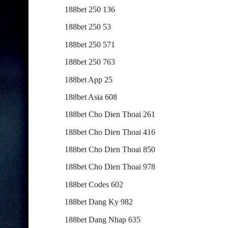
188bet 250 136
188bet 250 53
188bet 250 571
188bet 250 763
188bet App 25
188bet Asia 608
188bet Cho Dien Thoai 261
188bet Cho Dien Thoai 416
188bet Cho Dien Thoai 850
188bet Cho Dien Thoai 978
188bet Codes 602
188bet Dang Ky 982
188bet Dang Nhap 635