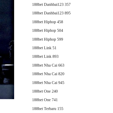
188bet Danhbai123 357
188bet Danhbai123 895
188bet Hiphop 458
188bet Hiphop 504
188bet Hiphop 599
188bet Link 51
188bet Link 893
188bet Nha Cai 663
188bet Nha Cai 820
188bet Nha Cai 945
188bet One 240
188bet One 741
n
188bet Terbaru 155