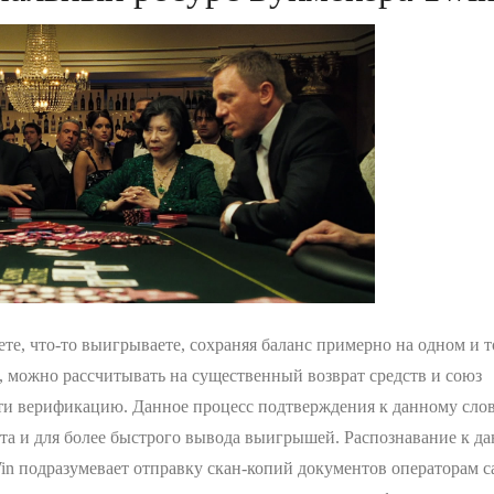
аете, что-то выигрываете, сохраняя баланс примерно на одном и 
, можно рассчитывать на существенный возврат средств и союз
йти верификацию. Данное процесс подтверждения к данному слов
та и для более быстрого вывода выигрышей. Распознавание к д
n подразумевает отправку скан-копий документов операторам с