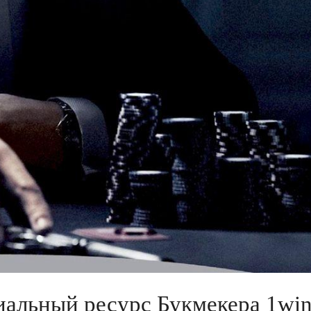
иальный ресурс Букмекера 1wi