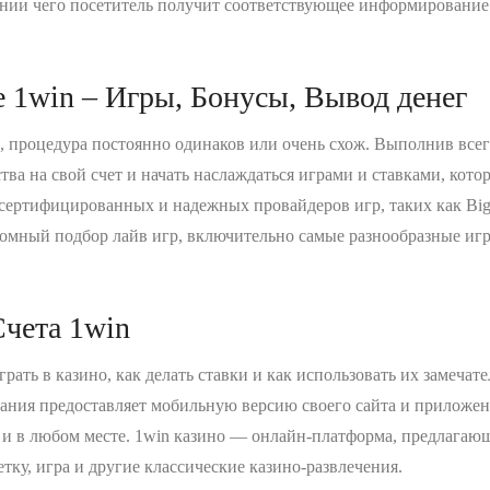
чании чего посетитель получит соответствующее информирование
 1win – Игры, Бонусы, Вывод денег
in, процедура постоянно одинаков или очень схож. Выполнив все
ва на свой счет и начать наслаждаться играми и ставками, кото
 сертифицированных и надежных провайдеров игр, таких как Big
огромный подбор лайв игр, включительно самые разнообразные иг
Счета 1win
грать в казино, как делать ставки и как использовать их замечат
пания предоставляет мобильную версию своего сайта и приложен
я и в любом месте. 1win казино — онлайн-платформа, предлагаю
тку, игра и другие классические казино-развлечения.