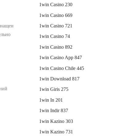
1win Casino 230
1win Casino 669
снащен
1win Casino 721
ельно
1win Casino 74
1win Casino 892
1win Casino App 847
1win Casino Chile 445
1win Download 817
аний
1win Giris 275
1win In 201
1win Indir 837
1win Kazino 303
1win Kazino 731