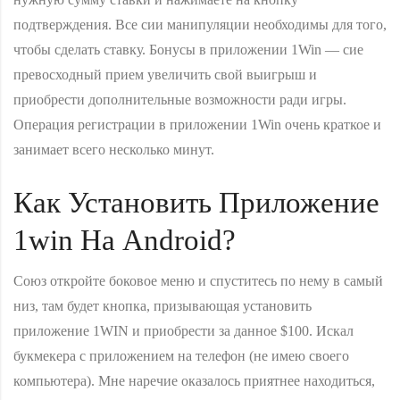
подтверждения. Все сии манипуляции необходимы для того,
чтобы сделать ставку. Бонусы в приложении 1Win — сие
превосходный прием увеличить свой выигрыш и
приобрести дополнительные возможности ради игры.
Операция регистрации в приложении 1Win очень краткое и
занимает всего несколько минут.
Как Установить Приложение
1win На Android?
Союз откройте боковое меню и спуститесь по нему в самый
низ, там будет кнопка, призывающая установить
приложение 1WIN и приобрести за данное $100. Искал
букмекера с приложением на телефон (не имею своего
компьютера). Мне наречие оказалось приятнее находиться,