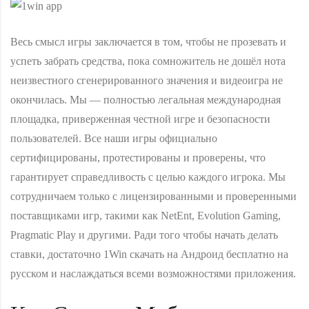
Весь смысл игры заключается в том, чтобы не прозевать и
успеть забрать средства, пока сомножитель не дошёл нота
неизвестного сгенерированного значения и видеоигра не
окончилась. Мы — полностью легальная международная
площадка, приверженная честной игре и безопасности
пользователей. Все наши игры официально
сертифицированы, протестированы и проверены, что
гарантирует справедливость с целью каждого игрока. Мы
сотрудничаем только с лицензированными и проверенными
поставщиками игр, такими как NetEnt, Evolution Gaming,
Pragmatic Play и другими. Ради того чтобы начать делать
ставки, достаточно 1Win скачать на Андроид бесплатно на
русском и наслаждаться всеми возможностями приложения.