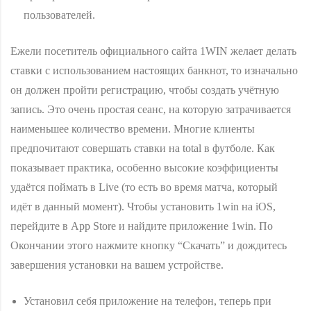
пользователей.
Ежели посетитель официального сайта 1WIN желает делать
ставки с использованием настоящих банкнот, то изначально
он должен пройти регистрацию, чтобы создать учётную
запись. Это очень простая сеанс, на которую затрачивается
наименьшее количество времени. Многие клиенты
предпочитают совершать ставки на total в футболе. Как
показывает практика, особенно высокие коэффициенты
удаётся поймать в Live (то есть во время матча, который
идёт в данный момент). Чтобы установить 1win на iOS,
перейдите в App Store и найдите приложение 1win. По
Окончании этого нажмите кнопку “Скачать” и дождитесь
завершения установки на вашем устройстве.
Установил себя приложение на телефон, теперь при