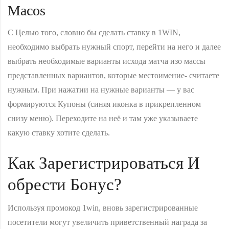
Macos
С Целью того, словно бы сделать ставку в 1WIN,
необходимо выбрать нужный спорт, перейти на него и далее
выбрать необходимые варианты исхода матча изо массы
представленных вариантов, которые местоимение- считаете
нужным. При нажатии на нужные варианты — у вас
формируются Купоны (синяя иконка в прикрепленном
снизу меню). Переходите на неё и там уже указываете
какую ставку хотите сделать.
Как Зарегистрироваться И
обрести Бонус?
Используя промокод 1win, вновь зарегистрированные
посетители могут увеличить приветственный награда за