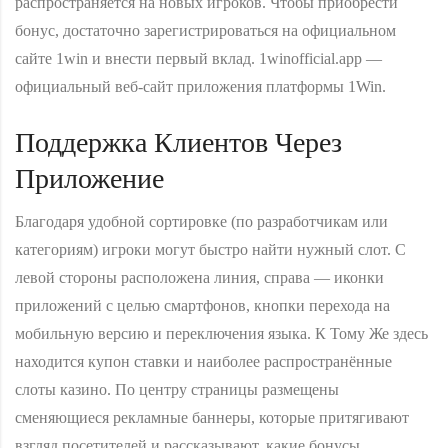
распространяется на новых игроков. Чтобы приобрести
бонус, достаточно зарегистрироваться на официальном
сайте 1win и внести первый вклад. 1winofficial.app —
официальный веб-сайт приложения платформы 1Win.
Поддержка Клиентов Через
Приложение
Благодаря удобной сортировке (по разработчикам или
категориям) игроки могут быстро найти нужный слот. С
левой стороны расположена линия, справа — иконки
приложений с целью смартфонов, кнопки перехода на
мобильную версию и переключения языка. К Тому Же здесь
находится купон ставки и наиболее распространённые
слоты казино. По центру страницы размещены
сменяющиеся рекламные баннеры, которые притягивают
взгляд посетителей и рассказывают, какие бонусы