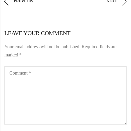
PREVIOUS
NEXT
LEAVE YOUR COMMENT
Your email address will not be published.
Required fields are
marked
*