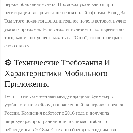
первое обновление счёта. Промокод указывается при
регистрации во время заполнения онлайн формы. Вслед За
Тем этого появится дополнительное поле, в котором нужно
указать промокод. Если самолёт исчезнет с поля зрения до
того, как игрок успеет нажать на “Стоп”, то он проиграет
свою ставку.
⚙️ Технические Требования И
Характеристики Мобильного
Приложения
1win — сие узаконенный международный букмекер с
удобным интерфейсом, направленный на игроков предлог
России. Компания работает с 2016 года и получила
широкую распространенность после масштабного
ребрендинга в 2018-м. С тех пор бренд стал одним изо