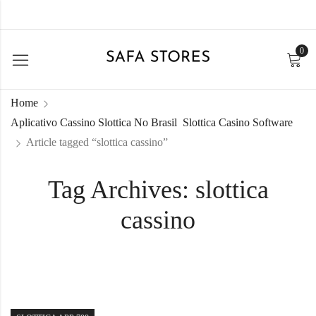
0
Home
Aplicativo Cassino Slottica No Brasil ️ Slottica Casino Software
Article tagged “slottica cassino”
Tag Archives: slottica
cassino