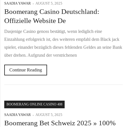
SAADIA YAWAR
AUGUST 5, 2025
Boomerang Casino Deutschland:
Offizielle Website De
Dasjenige Casino genoss bestätigt, wenn lediglich eine
Einzahlung erfolgreich ist, des weiteren empfahl dem Black jack
spieler, einander bezüglich dieses fehlenden Geldes an seine Bank
über drehen. Aufgrund der verstrichenen
Continue Reading
BOOMERANG ONLINE CASINO 408
SAADIA YAWAR
AUGUST 5, 2025
Boomerang Bet Schweiz 2025 » 100%