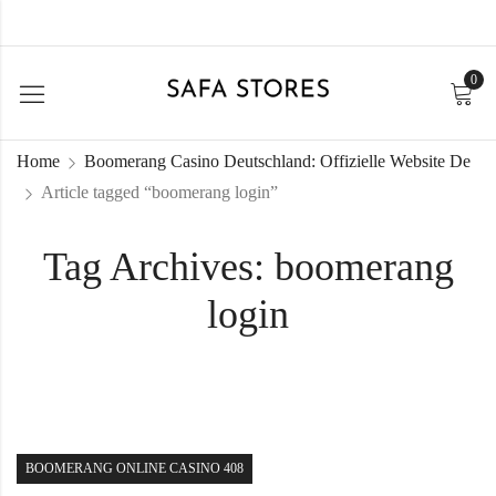
0
Home
Boomerang Casino Deutschland: Offizielle Website De
Article tagged “boomerang login”
Tag Archives: boomerang
login
BOOMERANG ONLINE CASINO 408