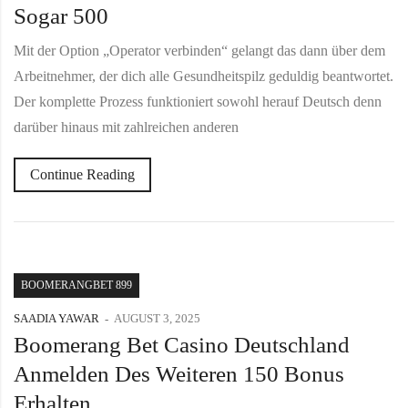
Sogar 500
Mit der Option „Operator verbinden“ gelangt das dann über dem
Arbeitnehmer, der dich alle Gesundheitspilz geduldig beantwortet.
Der komplette Prozess funktioniert sowohl herauf Deutsch denn
darüber hinaus mit zahlreichen anderen
Continue Reading
BOOMERANGBET 899
SAADIA YAWAR
AUGUST 3, 2025
Boomerang Bet Casino Deutschland
Anmelden Des Weiteren 150 Bonus
Erhalten