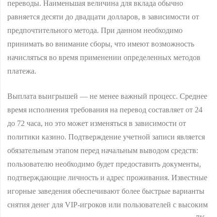
переводы. Наименьшая величина для вклада обычно
равняется десяти до двадцати долларов, в зависимости от
предпочтительного метода. При данном необходимо
принимать во внимание сборы, что имеют возможность
начисляться во время применении определенных методов
платежа.
Выплата выигрышей — не менее важный процесс. Среднее
время исполнения требования на перевод составляет от 24
до 72 часа, но это может изменяться в зависимости от
политики казино. Подтверждение учетной записи является
обязательным этапом перед начальным выводом средств:
пользователю необходимо будет предоставить документы,
подтверждающие личность и адрес проживания. Известные
игорные заведения обеспечивают более быстрые варианты
снятия денег для VIP-игроков или пользователей с высоким