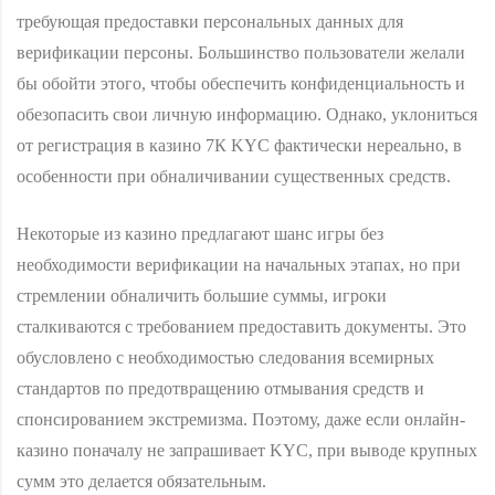
требующая предоставки персональных данных для
верификации персоны. Большинство пользователи желали
бы обойти этого, чтобы обеспечить конфиденциальность и
обезопасить свои личную информацию. Однако, уклониться
от регистрация в казино 7К KYC фактически нереально, в
особенности при обналичивании существенных средств.
Некоторые из казино предлагают шанс игры без
необходимости верификации на начальных этапах, но при
стремлении обналичить большие суммы, игроки
сталкиваются с требованием предоставить документы. Это
обусловлено с необходимостью следования всемирных
стандартов по предотвращению отмывания средств и
спонсированием экстремизма. Поэтому, даже если онлайн-
казино поначалу не запрашивает KYC, при выводе крупных
сумм это делается обязательным.