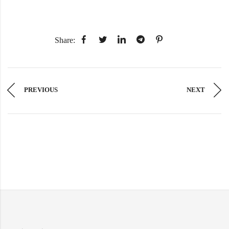
Share:
PREVIOUS
NEXT