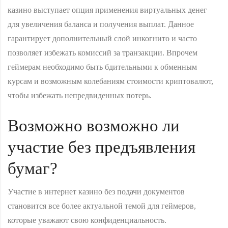
казино выступает опция применения виртуальных денег
для увеличения баланса и получения выплат. Данное
гарантирует дополнительный слой инкогнито и часто
позволяет избежать комиссий за транзакции. Впрочем
геймерам необходимо быть бдительными к обменным
курсам и возможным колебаниям стоимости криптовалют,
чтобы избежать непредвиденных потерь.
Возможно возможно ли
участие без предъявления
бумаг?
Участие в интернет казино без подачи документов
становится все более актуальной темой для геймеров,
которые уважают свою конфиденциальность.