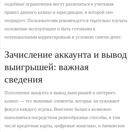
подобные ограничения могут различаться в учитывая
правил данного казино и юрисдикции, в которой оно
оперирует. Пользователям рекомендуется тщательно изучать
положения эксплуатации и быть готовыми к
потенциальным корректировкам в условиях снятия денег.
Зачисление аккаунта и вывод
выигрышей: важная
сведения
Пополнение аккаунта и вывод выигрышей в интернет-
казино — это значимые элементы, которые заслуживают
фокуса каждого игрока. Внесение баланса возможно
выполняться посредством разнообразные способы, в том
числе кредитные карты, цифровые кошельки, и банковские