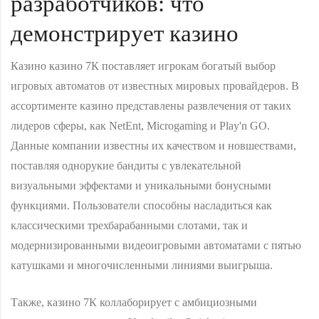
разработчиков: что
демонстрирует казино
Казино казино 7К поставляет игрокам богатый выбор
игровых автоматов от известных мировых провайдеров. В
ассортименте казино представлены развлечения от таких
лидеров сферы, как NetEnt, Microgaming и Play'n GO.
Данные компании известны их качеством и новшествами,
поставляя однорукие бандиты с увлекательной
визуальными эффектами и уникальными бонусными
функциями. Пользователи способны насладиться как
классическими трехбарабанными слотами, так и
модернизированными видеоигровыми автоматами с пятью
катушками и многочисленными линиями выигрыша.
Также, казино 7К коллаборирует с амбициозными