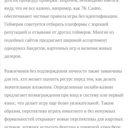
долгих процедур проверки. Впрочем, необходимо иметь в
виду, что не все казино, например, как 7K Casino,
обеспечивают честные правила игры без идентификации.
Геймерам советуется отбирать платформы с хорошей
репутацией и отзывами от других геймеров. Многие из
подобных сайтов предлагают широкий ассортимент
одноруких бандитов, карточных игр и включая живых
дилеров.
Развлечения без подтверждения личности также заманчивы
для тех, кто желает оценить ресурс перед тем, как делать
значительные вложения. Определенные онлайн-казино
предлагают вознаграждения при вход в систему или первый
взнос, что делает игру еще более увлекательной. Таким
образом, перспектива играть инкогнито и без ненужных
формальностей открывает новые перспективы для азартных
игроков, хотящих испытать фортуна в приятной атмосфере.