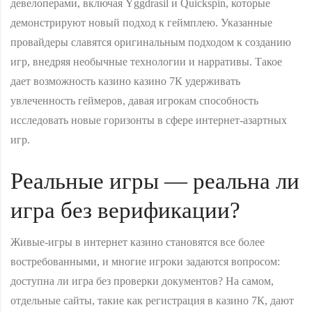
девелоперами, включая Yggdrasil и Quickspin, которые
демонстрируют новый подход к геймплею. Указанные
провайдеры славятся оригинальным подходом к созданию
игр, внедряя необычные технологии и нарративы. Такое
дает возможность казино казино 7К удерживать
увлеченность геймеров, давая игрокам способность
исследовать новые горизонты в сфере интернет-азартных
игр.
Реальные игры — реальна ли
игра без верификации?
Живые-игры в интернет казино становятся все более
востребованными, и многие игроки задаются вопросом:
доступна ли игра без проверки документов? На самом,
отдельные сайты, такие как регистрация в казино 7К, дают