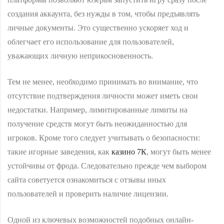
создания аккаунта, без нужды в том, чтобы предъявлять
личные документы. Это существенно ускоряет ход и
облегчает его использование для пользователей,
уважающих личную неприкосновенность.
Тем не менее, необходимо принимать во внимание, что
отсутствие подтверждения личности может иметь свои
недостатки. Например, лимитированные лимиты на
получение средств могут быть неожиданностью для
игроков. Кроме того следует учитывать о безопасности:
такие игорные заведения, как
казино 7К
, могут быть менее
устойчивы от фрода. Следовательно прежде чем выбором
сайта советуется ознакомиться с отзывы иных
пользователей и проверить наличие лицензии.
Одной из ключевых возможностей подобных онлайн-