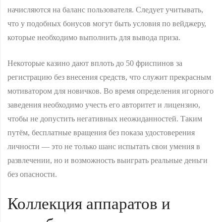
начисляются на баланс пользователя. Следует учитывать,
что у подобных бонусов могут быть условия по вейджеру,
которые необходимо выполнить для вывода приза.
Некоторые казино дают вплоть до 50 фриспинов за
регистрацию без внесения средств, что служит прекрасным
мотиватором для новичков. Во время определения игорного
заведения необходимо учесть его авторитет и лицензию,
чтобы не допустить негативных неожиданностей. Таким
путём, бесплатные вращения без показа удостоверения
личности — это не только шанс испытать свои умения в
развлечении, но и возможность выиграть реальные деньги
без опасности.
Коллекция аппаратов и