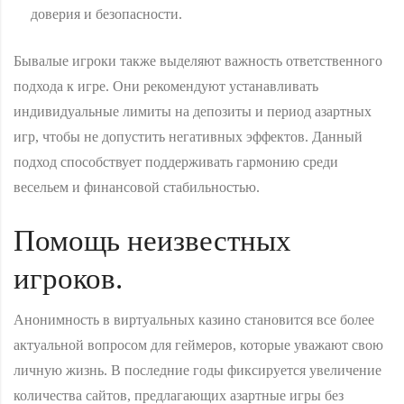
доверия и безопасности.
Бывалые игроки также выделяют важность ответственного
подхода к игре. Они рекомендуют устанавливать
индивидуальные лимиты на депозиты и период азартных
игр, чтобы не допустить негативных эффектов. Данный
подход способствует поддерживать гармонию среди
весельем и финансовой стабильностью.
Помощь неизвестных
игроков.
Анонимность в виртуальных казино становится все более
актуальной вопросом для геймеров, которые уважают свою
личную жизнь. В последние годы фиксируется увеличение
количества сайтов, предлагающих азартные игры без