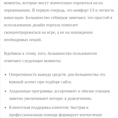
моменты, которые могут значительно отразиться на их
переживаниях. В первую очередь, это комфорт UI и легкость
навигации. Большинство геймеров замечают, что простой в
использовании дизайн портала помогает
сконцентрироваться на игре, а не на нахождении
необходимых опций.
Вдобавок к этому, того, большинство пользователи
отмечают следующие моменты:
Оперативность вывода средств: для большинства это
важный аспект при подборе сайта.
Акционные программы: ассортимент и обилие плюшек
заметно увеличивают интерес к развлечению.
Клиентская поддержка клиентов: быстрая и
профессиональная помощь формирует впечатление