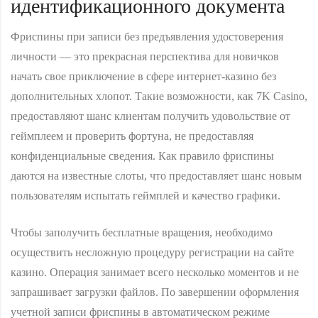
идентификационного документа
Фриспины при записи без предъявления удостоверения
личности — это прекрасная перспектива для новичков
начать свое приключение в сфере интернет-казино без
дополнительных хлопот. Такие возможности, как 7K Casino,
предоставляют шанс клиентам получить удовольствие от
геймплеем и проверить фортуна, не предоставляя
конфиденциальные сведения. Как правило фриспины
даются на известные слоты, что предоставляет шанс новым
пользователям испытать геймплей и качество графики.
Чтобы заполучить бесплатные вращения, необходимо
осуществить несложную процедуру регистрации на сайте
казино. Операция занимает всего несколько моментов и не
запрашивает загрузки файлов. По завершении оформления
учетной записи фриспины в автоматическом режиме