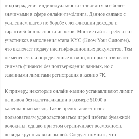
подтверждения индивидуальности становятся все более
значимыми в сфере онлайн-гэмблинга. Данное связано с
усилением шагов по борьбе с легализации доходов и
гарантией безопасности игроков. Многие сайты требуют от
участников выполнения этапа KYC (Know Your Customer),
что включает подачу идентификационных документов. Тем
не менее есть и определенные казино, которые позволяют
снимать финансы без подтверждения данных, но с
заданными лимитами регистрация в казино 7К.
К примеру, некоторые онлайн-казино устанавливают лимит
на вывод без идентификации в размере $1000 в
календарный месяц. Такое предоставляет шанс
пользователям удовольствоваться игрой избегая бумажной
волокиты, однако при этом ограничивает возможность
вывода крупных выигрышей. Следует помнить, что