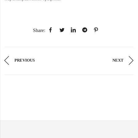
Share:
PREVIOUS
NEXT