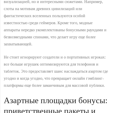
визуализацией, но и интересными сюжетами. Например,
слоты на мотивам древних цивилизаций или
фантастических вселенных пользуются особой
известностью среди геймеров. Кроме того, модные
аппараты нередко укомплектованы бонусными раундами и
безвозмездными спинами, что делает игру еще более
захватывающей.
Не стоит игнорируют создатели и о портативных игроках:
все больше игрушек оптимизируются для телефонов и
таблеток. Это предоставляет шанс наслаждаться азартом где
угодно и когда угодно, что превращает онлайн гэмблинг-
платформы еще более заманчивым для массовой публики.
Азартные площадки бонусы:
приветственные пакеты и