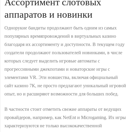
Ассортимент слотовых
аппаратов и новинки
Однорукие бандиты продолжают быть одним из самых
популярных времяпровождений в виртуальных казино
благодаря их ассортименту и доступности. В текущем году
создатели продолжают пользователей новинками, в числе
которых следует выделить игровые автоматы с
прогрессивными джекпотами и новаторские игры с
элементами VR. Эти новшества, включая официальный
сайт казино 7К, не просто предлагают уникальный игровой
опыт, но и расширяют возможности для больших побед.
В частности стоит отметить свежие аппараты от ведущих
провайдеров, например, как NetEnt и Microgaming. Их игры
характеризуются не только высококачественной