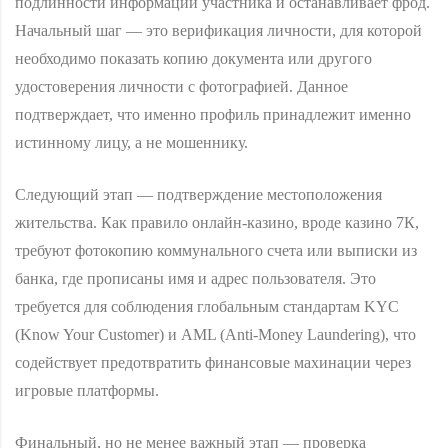
подлинности информации участника и останавливает фрод.
Начальный шаг — это верификация личности, для которой
необходимо показать копию документа или другого
удостоверения личности с фотографией. Данное
подтверждает, что именно профиль принадлежит именно
истинному лицу, а не мошеннику.
Следующий этап — подтверждение местоположения
жительства. Как правило онлайн-казино, вроде казино 7К,
требуют фотокопию коммунального счета или выписки из
банка, где прописаны имя и адрес пользователя. Это
требуется для соблюдения глобальным стандартам KYC
(Know Your Customer) и AML (Anti-Money Laundering), что
содействует предотвратить финансовые махинации через
игровые платформы.
Финальный, но не менее важный этап — проверка