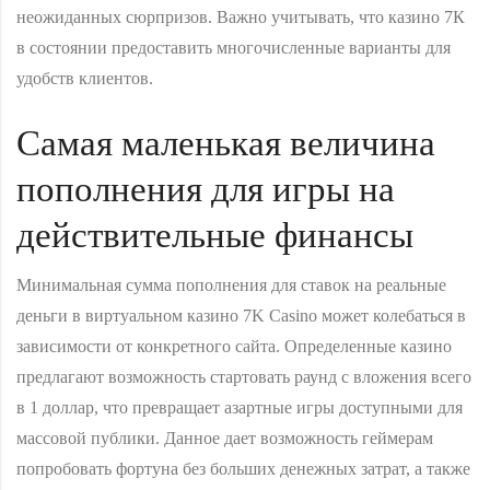
неожиданных сюрпризов. Важно учитывать, что казино 7К
в состоянии предоставить многочисленные варианты для
удобств клиентов.
Самая маленькая величина
пополнения для игры на
действительные финансы
Минимальная сумма пополнения для ставок на реальные
деньги в виртуальном казино 7K Casino может колебаться в
зависимости от конкретного сайта. Определенные казино
предлагают возможность стартовать раунд с вложения всего
в 1 доллар, что превращает азартные игры доступными для
массовой публики. Данное дает возможность геймерам
попробовать фортуна без больших денежных затрат, а также