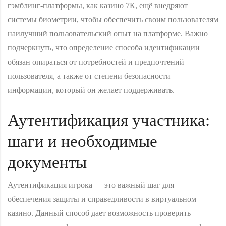
гэмблинг-платформы, как казино 7К, ещё внедряют
системы биометрии, чтобы обеспечить своим пользователям
наилучший пользовательский опыт на платформе. Важно
подчеркнуть, что определение способа идентификации
обязан опираться от потребностей и предпочтений
пользователя, а также от степени безопасности
информации, который он желает поддерживать.
Аутентификация участника:
шаги и необходимые
документы
Аутентификация игрока — это важный шаг для
обеспечения защиты и справедливости в виртуальном
казино. Данный способ дает возможность проверить