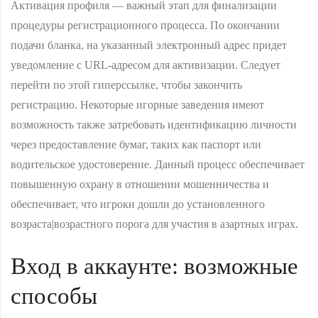
Активация профиля — важный этап для финализации
процедуры регистрационного процесса. По окончании
подачи бланка, на указанный электронный адрес придет
уведомление с URL-адресом для активизации. Следует
перейти по этой гиперссылке, чтобы закончить
регистрацию. Некоторые игорные заведения имеют
возможность также затребовать идентификацию личности
через предоставление бумаг, таких как паспорт или
водительское удостоверение. Данный процесс обеспечивает
повышенную охрану в отношении мошенничества и
обеспечивает, что игроки дошли до установленного
возраста|возрастного порога для участия в азартных играх.
Вход в аккаунте: возможные
способы