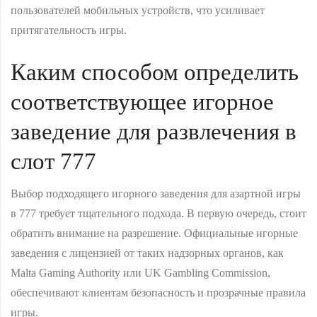
пользователей мобильных устройств, что усиливает
притягательность игры.
Каким способом определить
соответствующее игорное
заведение для развлечения в
слот 777
Выбор подходящего игорного заведения для азартной игры
в 777 требует тщательного подхода. В первую очередь, стоит
обратить внимание на разрешение. Официальные игорные
заведения с лицензией от таких надзорных органов, как
Malta Gaming Authority или UK Gambling Commission,
обеспечивают клиентам безопасность и прозрачные правила
игры.