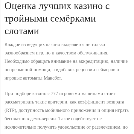
Оценка лучших казино с
тройными семёрками
слотами
Каждое из ведущих казино выделяется не только
разнообразием игр, но и качеством обслуживания.
Необходимо обращать внимание на аккредитацию, наличие
непрерывной помощи, а вдобавок рецензии геймеров о
игровые автоматы Максбет.
При подборе казино с 777 игровыми машинами стоит
рассматривать такие критерии, как коэффициент возврата
(RTP), доступность мобильного приложения и опция играть
бесплатно в демо-версии. Такое содействует не
исключительно получить удовольствие от развлечением, но