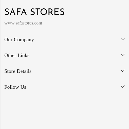
www.safastores.com
Our Company
Other Links
Store Details
Follow Us