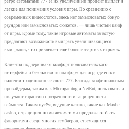
ретро автоматами 777 за их увеличенный процент выплат и
легкие для понимания условия игры. По сравнению с
современных видеослотов, здесь нет замысловатых бонус-
раундов или замысловатых сюжетов, — лишь чистый кайф
от игры. Кроме тому, такие игровые автоматы зачастую
предлагают возможность выиграть увеличивающиеся
выигрыши, что привлекает еще больше азартных игроков.
Клиенты подчеркивают комфорт пользовательского
интерфейса и безопасность платформ для игр, где есть в
наличии традиционные слоты 777. Благодаря официальным
провайдерам, таким как Microgaming и NetEnt, пользователи
получают гарантию прозрачности и защищенности
геймплея. Таким путём, ведущие казино, такие как Maxbet
casino, с традиционными автоматами продолжают быть
фаворитами среди многих гемблеров, стремящихся
проверить фортуна в старых добрых играх.