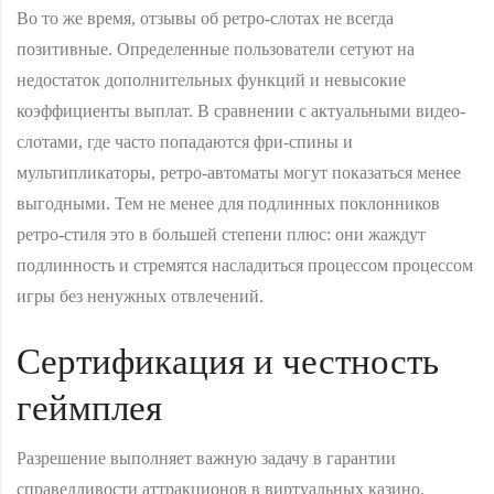
Во то же время, отзывы об ретро-слотах не всегда
позитивные. Определенные пользователи сетуют на
недостаток дополнительных функций и невысокие
коэффициенты выплат. В сравнении с актуальными видео-
слотами, где часто попадаются фри-спины и
мультипликаторы, ретро-автоматы могут показаться менее
выгодными. Тем не менее для подлинных поклонников
ретро-стиля это в большей степени плюс: они жаждут
подлинность и стремятся насладиться процессом процессом
игры без ненужных отвлечений.
Сертификация и честность
геймплея
Разрешение выполняет важную задачу в гарантии
справедливости аттракционов в виртуальных казино.