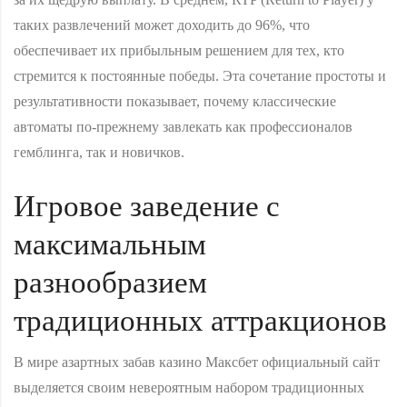
таких развлечений может доходить до 96%, что
обеспечивает их прибыльным решением для тех, кто
стремится к постоянные победы. Эта сочетание простоты и
результативности показывает, почему классические
автоматы по-прежнему завлекать как профессионалов
гемблинга, так и новичков.
Игровое заведение с
максимальным
разнообразием
традиционных аттракционов
В мире азартных забав казино Максбет официальный сайт
выделяется своим невероятным набором традиционных