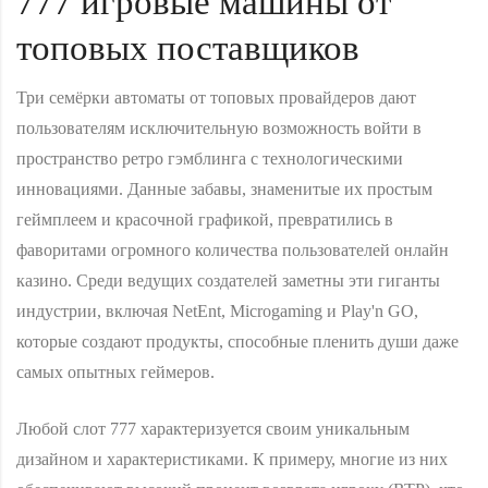
777 игровые машины от
топовых поставщиков
Три семёрки автоматы от топовых провайдеров дают
пользователям исключительную возможность войти в
пространство ретро гэмблинга с технологическими
инновациями. Данные забавы, знаменитые их простым
геймплеем и красочной графикой, превратились в
фаворитами огромного количества пользователей онлайн
казино. Среди ведущих создателей заметны эти гиганты
индустрии, включая NetEnt, Microgaming и Play'n GO,
которые создают продукты, способные пленить души даже
самых опытных геймеров.
Любой слот 777 характеризуется своим уникальным
дизайном и характеристиками. К примеру, многие из них