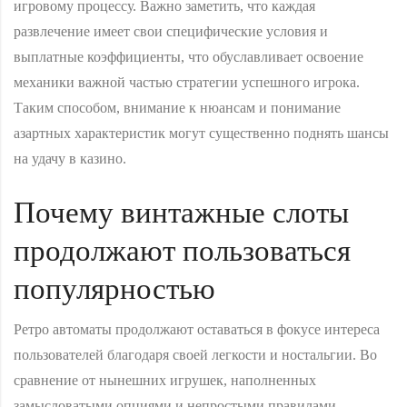
игровому процессу. Важно заметить, что каждая
развлечение имеет свои специфические условия и
выплатные коэффициенты, что обуславливает освоение
механики важной частью стратегии успешного игрока.
Таким способом, внимание к нюансам и понимание
азартных характеристик могут существенно поднять шансы
на удачу в казино.
Почему винтажные слоты
продолжают пользоваться
популярностью
Ретро автоматы продолжают оставаться в фокусе интереса
пользователей благодаря своей легкости и ностальгии. Во
сравнение от нынешних игрушек, наполненных
замысловатыми опциями и непростыми правилами,