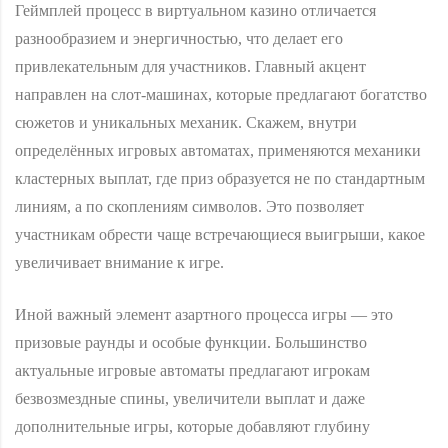
Геймплей процесс в виртуальном казино отличается
разнообразием и энергичностью, что делает его
привлекательным для участников. Главный акцент
направлен на слот-машинах, которые предлагают богатство
сюжетов и уникальных механик. Скажем, внутри
определённых игровых автоматах, применяются механики
кластерных выплат, где приз образуется не по стандартным
линиям, а по скоплениям символов. Это позволяет
участникам обрести чаще встречающиеся выигрыши, какое
увеличивает внимание к игре.
Иной важный элемент азартного процесса игры — это
призовые раунды и особые функции. Большинство
актуальные игровые автоматы предлагают игрокам
безвозмездные спины, увеличители выплат и даже
дополнительные игры, которые добавляют глубину