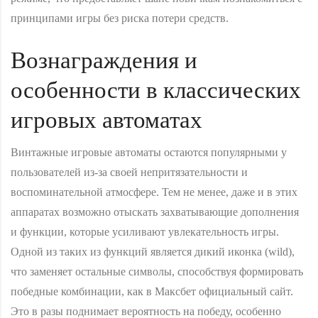
принципами игры без риска потери средств.
Вознаграждения и
особенности в классических
игровых автоматах
Винтажные игровые автоматы остаются популярными у
пользователей из-за своей непритязательности и
воспоминательной атмосфере. Тем не менее, даже и в этих
аппаратах возможно отыскать захватывающие дополнения
и функции, которые усиливают увлекательность игры.
Одной из таких из функций является дикий иконка (wild),
что заменяет остальные символы, способствуя формировать
победные комбинации, как в Максбет официальный сайт.
Это в разы поднимает вероятность на победу, особенно