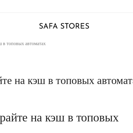
ш в топовых автоматах
те на кэш в топовых автомат
райте на кэш в топовых