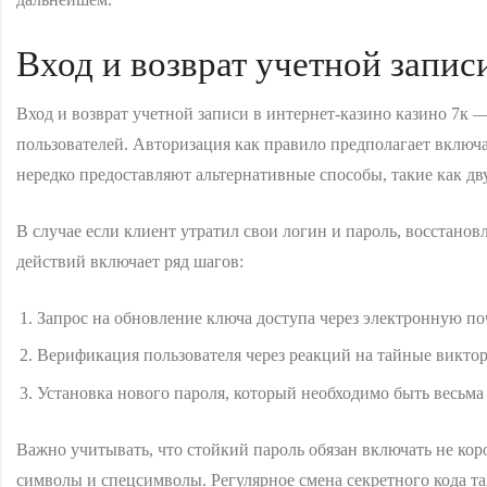
Вход и возврат учетной запис
Вход и возврат учетной записи в интернет-казино казино 7к
пользователей. Авторизация как правило предполагает включа
нередко предоставляют альтернативные способы, такие как дв
В случае если клиент утратил свои логин и пароль, восстановл
действий включает ряд шагов:
Запрос на обновление ключа доступа через электронную по
Верификация пользователя через реакций на тайные викто
Установка нового пароля, который необходимо быть весьма
Важно учитывать, что стойкий пароль обязан включать не кор
символы и спецсимволы. Регулярное смена секретного кода та