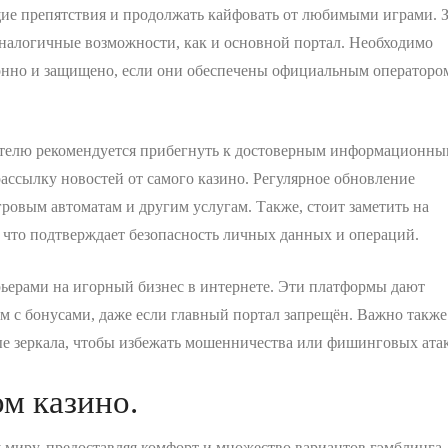
щие препятствия и продолжать кайфовать от любимыми играми. 
аналогичные возможности, как и основной портал. Необходимо
конно и защищено, если они обеспечены официальным операторо
ателю рекомендуется прибегнуть к достоверным информационн
рассылку новостей от самого казино. Регулярное обновление
ровым автоматам и другим услугам. Также, стоит заметить на
, что подтверждает безопасность личных данных и операций.
рьерами на игорный бизнес в интернете. Эти платформы дают
 с бонусами, даже если главный портал запрещён. Важно также
е зеркала, чтобы избежать мошенничества или фишинговых атак
ом казино.
 миру, предоставляя комфорт и множество вариантов гэмблинга