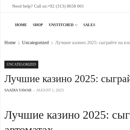
Need help? Call us:
+92 (313) 8658 001
HOME
SHOP
UNSTITCHED
SALES
Home
Uncategorized
Лучшие казино 2025: сыграйте на кэ
UNCATEGORIZED
Лучшие казино 2025: сыграй
SAADIA YAWAR
AUGUST 1, 2025
Лучшие казино 2025: сыг
автоматах