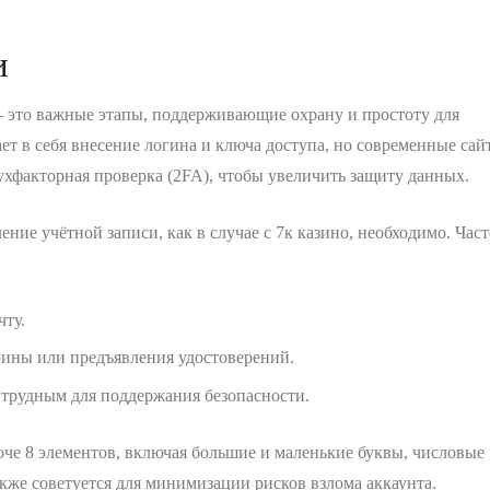
и
 — это важные этапы, поддерживающие охрану и простоту для
ет в себя внесение логина и ключа доступа, но современные сай
ухфакторная проверка (2FA), чтобы увеличить защиту данных.
ение учётной записи, как в случае с 7к казино, необходимо. Част
чту.
рины или предъявления удостоверений.
 трудным для поддержания безопасности.
оче 8 элементов, включая большие и маленькие буквы, числовые
кже советуется для минимизации рисков взлома аккаунта.