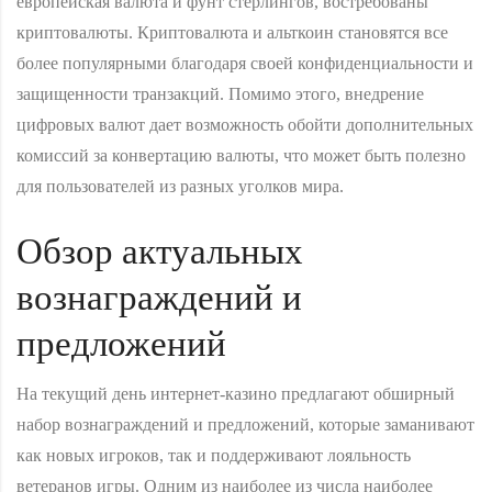
европейская валюта и фунт стерлингов, востребованы
криптовалюты. Криптовалюта и альткоин становятся все
более популярными благодаря своей конфиденциальности и
защищенности транзакций. Помимо этого, внедрение
цифровых валют дает возможность обойти дополнительных
комиссий за конвертацию валюты, что может быть полезно
для пользователей из разных уголков мира.
Обзор актуальных
вознаграждений и
предложений
На текущий день интернет-казино предлагают обширный
набор вознаграждений и предложений, которые заманивают
как новых игроков, так и поддерживают лояльность
ветеранов игры. Одним из наиболее из числа наиболее