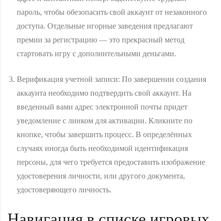
пароль, чтобы обезопасить свой аккаунт от незаконного
доступа. Отдельные игорные заведения предлагают
премии за регистрацию — это прекрасный метод
стартовать игру с дополнительными деньгами.
Верификация учетной записи: По завершении создания
аккаунта необходимо подтвердить свой аккаунт. На
введенный вами адрес электронной почты придет
уведомление с линком для активации. Кликните по
кнопке, чтобы завершить процесс. В определённых
случаях иногда быть необходимой идентификация
персоны, для чего требуется предоставить изображение
удостоверения личности, или другого документа,
удостоверяющего личность.
Навигация в списке игровых