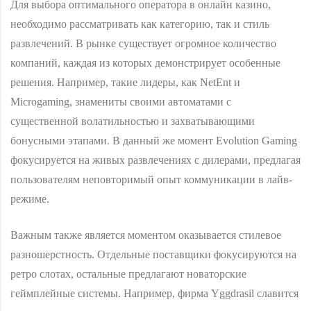
Для выбора оптимального оператора в онлайн казино,
необходимо рассматривать как категорию, так и стиль
развлечений. В рынке существует огромное количество
компаний, каждая из которых демонстрирует особенные
решения. Например, такие лидеры, как NetEnt и
Microgaming, знамениты своими автоматами с
существенной волатильностью и захватывающими
бонусными этапами. В данный же момент Evolution Gaming
фокусируется на живых развлечениях с дилерами, предлагая
пользователям неповторимый опыт коммуникации в лайв-
режиме.
Важным также является моментом оказывается стилевое
разношерстность. Отдельные поставщики фокусируются на
ретро слотах, остальные предлагают новаторские
геймплейные системы. Например, фирма Yggdrasil славится