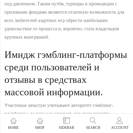
под давлением. Таким путём, турниры и промоакции с
призовыми фондами являются отличную возможность для
всех любителей азартных игр обрести наибольшее
удовольствие от процесса и, вероятно, стать владельцем
крупных выигрышей.
Имидж гэмблинг-платформы
среди пользователей и
отзывы в средствах
массовой информации.
Участники зачастую учитывают авторитет гэмблинг-
платформы, до того как доверить ему свои средства.
Значительную задачу здесь играют отзывы, которые можно
HOME
SHOP
SIDEBAR
SEARCH
ACCOUNT
отыскать как на специализированных форумах, так и в