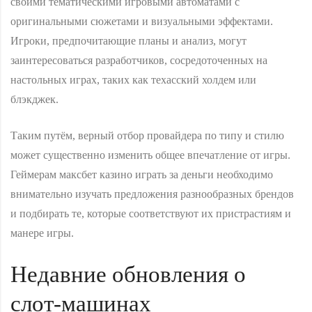
своими тематическими игровыми автоматами с
оригинальными сюжетами и визуальными эффектами.
Игроки, предпочитающие планы и анализ, могут
заинтересоваться разработчиков, сосредоточенных на
настольных играх, таких как техасский холдем или
блэкджек.
Таким путём, верный отбор провайдера по типу и стилю
может существенно изменить общее впечатление от игры.
Геймерам максбет казино играть за деньги необходимо
внимательно изучать предложения разнообразных брендов
и подбирать те, которые соответствуют их пристрастиям и
манере игры.
Недавние обновления о
слот-машинах