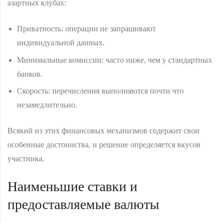
азартных клубах:
Приватность: операции не запрашивают
индивидуальной данных.
Минимальные комиссии: часто ниже, чем у стандартных
банков.
Скорость: перечисления выполняются почти что
незамедлительно.
Всякий из этих финансовых механизмов содержит свои
особенные достоинства, и решение определяется вкусов
участника.
Наименьшие ставки и
предоставляемые валюты