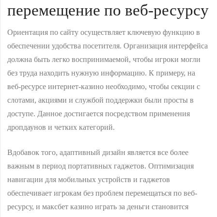
перемещение по веб-ресурсу
Ориентация по сайту осуществляет ключевую функцию в
обеспечении удобства посетителя. Организация интерфейса
должна быть легко воспринимаемой, чтобы игроки могли
без труда находить нужную информацию. К примеру, на
веб-ресурсе интернет-казино необходимо, чтобы секции с
слотами, акциями и службой поддержки были просты в
доступе. Данное достигается посредством применения
дропдаунов и четких категорий.
Вдобавок того, адаптивный дизайн является все более
важным в период портативных гаджетов. Оптимизация
навигации для мобильных устройств и гаджетов
обеспечивает игрокам без проблем перемещаться по веб-
ресурсу, и максбет казино играть за деньги становится