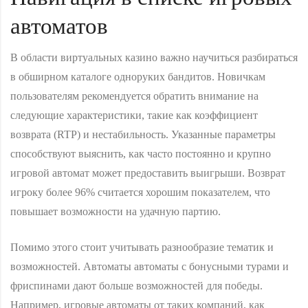
автоматов
В области виртуальных казино важно научиться разбираться
в обширном каталоге одноруких бандитов. Новичкам
пользователям рекомендуется обратить внимание на
следующие характеристики, такие как коэффициент
возврата (RTP) и нестабильность. Указанные параметры
способствуют выяснить, как часто постоянно и крупно
игровой автомат может предоставить выигрыши. Возврат
игроку более 96% считается хорошим показателем, что
повышает возможности на удачную партию.
Помимо этого стоит учитывать разнообразие тематик и
возможностей. Автоматы автоматы с бонусными турами и
фриспинами дают больше возможностей для победы.
Например, игровые автоматы от таких компаний, как