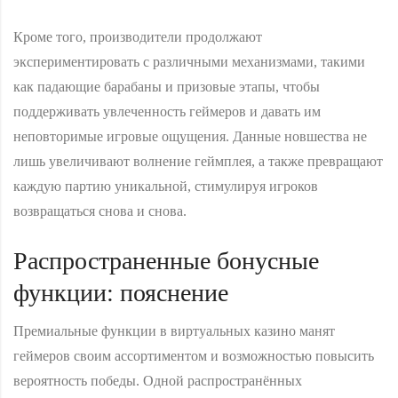
Кроме того, производители продолжают
экспериментировать с различными механизмами, такими
как падающие барабаны и призовые этапы, чтобы
поддерживать увлеченность геймеров и давать им
неповторимые игровые ощущения. Данные новшества не
лишь увеличивают волнение геймплея, а также превращают
каждую партию уникальной, стимулируя игроков
возвращаться снова и снова.
Распространенные бонусные
функции: пояснение
Премиальные функции в виртуальных казино манят
геймеров своим ассортиментом и возможностью повысить
вероятность победы. Одной распространённых