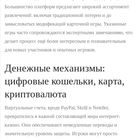
Большинство платформ предлагают широкий ассортимент
развлечений: включая традиционной лотереи и до
замысловатых модификаций карточной игры. Указанные
игры часто сопровождаются экспертными замечаниями, что
делает процесс ещё более интересным и познавательным
для новых участников и опытных игроков.
Денежные механизмы:
цифровые кошельки, карта,
криптовалюта
Виртуальные счета, вроде PayPal, Skrill и Neteller,
превратились в важной составляющей мира интернет-
казино. Они обеспечивают немедленные переводы и
значительную уровень защиты. Игроки могут просто