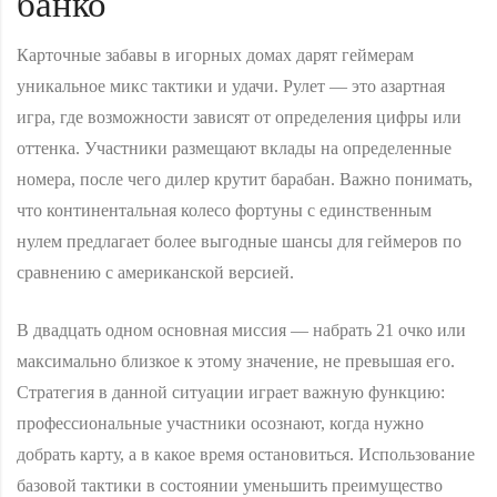
банко
Карточные забавы в игорных домах дарят геймерам
уникальное микс тактики и удачи. Рулет — это азартная
игра, где возможности зависят от определения цифры или
оттенка. Участники размещают вклады на определенные
номера, после чего дилер крутит барабан. Важно понимать,
что континентальная колесо фортуны с единственным
нулем предлагает более выгодные шансы для геймеров по
сравнению с американской версией.
В двадцать одном основная миссия — набрать 21 очко или
максимально близкое к этому значение, не превышая его.
Стратегия в данной ситуации играет важную функцию:
профессиональные участники осознают, когда нужно
добрать карту, а в какое время остановиться. Использование
базовой тактики в состоянии уменьшить преимущество