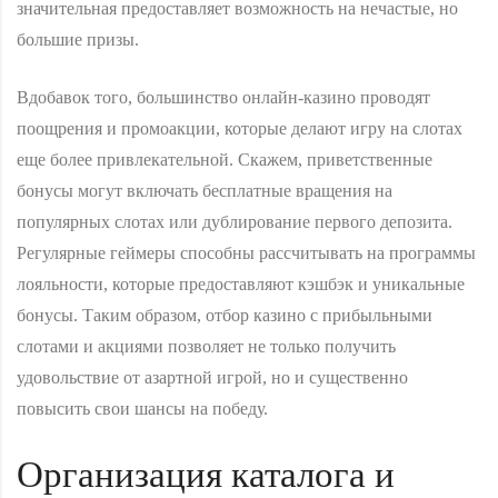
значительная предоставляет возможность на нечастые, но
большие призы.
Вдобавок того, большинство онлайн-казино проводят
поощрения и промоакции, которые делают игру на слотах
еще более привлекательной. Скажем, приветственные
бонусы могут включать бесплатные вращения на
популярных слотах или дублирование первого депозита.
Регулярные геймеры способны рассчитывать на программы
лояльности, которые предоставляют кэшбэк и уникальные
бонусы. Таким образом, отбор казино с прибыльными
слотами и акциями позволяет не только получить
удовольствие от азартной игрой, но и существенно
повысить свои шансы на победу.
Организация каталога и