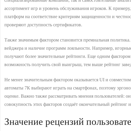
специализированные компании, так и самостоятельные анали
ассортимент игр и уровень обслуживания игроков. К примеру,
платформ на соответствие критериям защищенности и честнос
проверяют доступность сертификатов.
Также значимым фактором становится премиальная политика.
вейджера и наличие программ лояльности. Например, игорны
получают более значительные рейтинги. Еще одним фактором 
возможность получить свой выигрыш, тем выше рейтинг заве
Не менее значительным фактором оказывается UI и совмести
автоматы 7К выбирают играть на смартфонах, поэтому эргон
оценке. Важно также рассматривать мнения пользователей: о
совокупность этих факторов создаёт окончательный рейтинг и
Значение рецензий пользоват