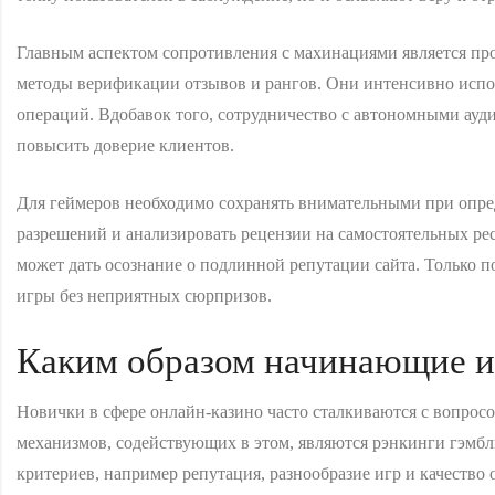
Главным аспектом сопротивления с махинациями является про
методы верификации отзывов и рангов. Они интенсивно исп
операций. Вдобавок того, сотрудничество с автономными ауд
повысить доверие клиентов.
Для геймеров необходимо сохранять внимательными при опре
разрешений и анализировать рецензии на самостоятельных ре
может дать осознание о подлинной репутации сайта. Только 
игры без неприятных сюрпризов.
Каким образом начинающие иг
Новички в сфере онлайн-казино часто сталкиваются с вопросо
механизмов, содействующих в этом, являются рэнкинги гэмб
критериев, например репутация, разнообразие игр и качество