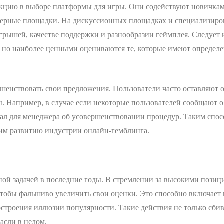
нкцию в выборе платформы для игры. Они содействуют новичка
оверные площадки. На дискуссионных площадках и специализир
грышей, качестве поддержки и разнообразии геймплея. Следует 
, но наиболее ценными оцениваются те, которые имеют определ
шенствовать свои предложения. Пользователи часто оставляют 
ы. Например, в случае если некоторые пользователей сообщают о
нал для менеджера об усовершенствовании процедур. Таким спос
им развитию индустрии онлайн-гемблинга.
ой задачей в последние годы. В стремлении за высокими позиц
обы фальшиво увеличить свои оценки. Это способно включает 
строения иллюзии популярности. Такие действия не только сби
расли в целом.