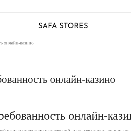
ть онлайн-казино
бованность онлайн-казино
ребованность онлайн-кази
мой частью индустрии развлечений, и их известность во многом