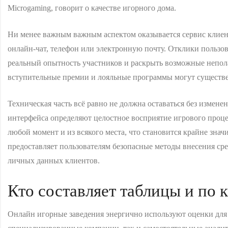
Microgaming, говорит о качестве игорного дома.
Ни менее важным важным аспектом оказывается сервис клиент
онлайн-чат, телефон или электронную почту. Отклики польз
реальный опытность участников и раскрыть возможные непол
вступительные премии и лояльные программы могут существе
Техническая часть всё равно не должна оставаться без изменен
интерфейса определяют целостное восприятие игрового проце
любой момент и из всякого места, что становится крайне зна
предоставляет пользователям безопасные методы внесения ср
личных данных клиентов.
Кто составляет таблицы и по 
Онлайн игорные заведения энергично используют оценки для 