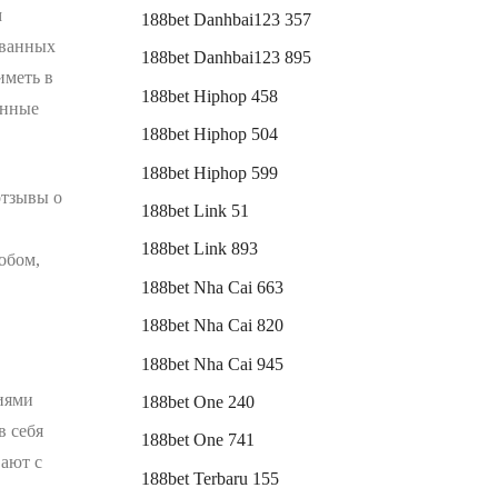
м
188bet Danhbai123 357
ованных
188bet Danhbai123 895
иметь в
188bet Hiphop 458
енные
188bet Hiphop 504
188bet Hiphop 599
отзывы о
188bet Link 51
188bet Link 893
обом,
188bet Nha Cai 663
188bet Nha Cai 820
188bet Nha Cai 945
иями
188bet One 240
в себя
188bet One 741
вают с
188bet Terbaru 155