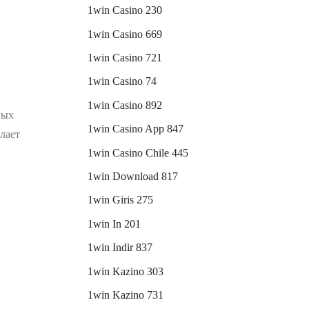
1win Casino 230
1win Casino 669
1win Casino 721
1win Casino 74
1win Casino 892
ных
1win Casino App 847
лает
1win Casino Chile 445
1win Download 817
1win Giris 275
1win In 201
1win Indir 837
1win Kazino 303
1win Kazino 731