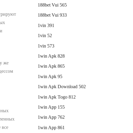
188bet Vui 565
егрируют
188bet Vui 933
ных
1vin 391
 и
1vin 52
1vin 573
1win Apk 828
у же
1win Apk 865
цессом
1win Apk 95
1win Apk Download 502
1win Apk Togo 812
1win App 155
вных
1win App 762
сленных
 все
1win App 861