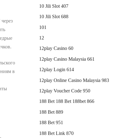
10 Jili Slot 407
10 Jili Slot 688
 через
101
ить
12
щедрые
чков.
12play Casino 60
12play Casino Malaysia 661
льского
12play Login 614
ениям в
12play Online Casino Malaysia 983
щиты
12play Voucher Code 950
188 Bet 188 Bet 188bet 866
188 Bet 889
188 Bet 951
188 Bet Link 870